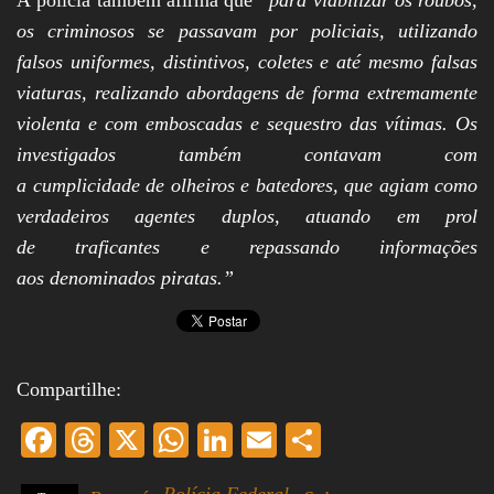
os criminosos se passavam por policiais, utilizando
falsos uniformes, distintivos, coletes e até mesmo falsas
viaturas, realizando abordagens de forma extremamente
violenta e com emboscadas e sequestro das vítimas. Os
investigados também contavam com
a cumplicidade de olheiros e batedores, que agiam como
verdadeiros agentes duplos, atuando em prol
de traficantes e repassando informações
aos denominados piratas.”
Compartilhe:
Fa
T
X
W
Li
E
S
ce
hr
ha
nk
m
ha
Polícia Federal