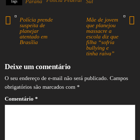
Paraná
Sul
Tags
bo
ea
ts
ed
ail
re
ok
ds
A
In
Polícia prende
Mãe de jovem
pp
suspeita de
que planejou
planejar
massacre a
atentado em
escola diz que
Brasília
filha “sofria
bullying e
tinha raiva”
Deixe um comentário
O seu endereço de e-mail não será publicado.
Campos
obrigatórios são marcados com
*
Comentário
*