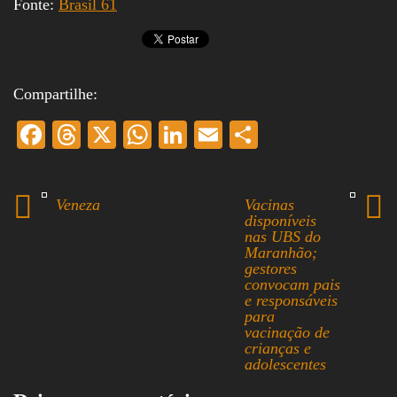
Fonte:
Brasil 61
Compartilhe:
Fa
T
X
W
Li
E
S
ce
hr
ha
nk
m
ha
bo
ea
ts
ed
ail
re
Veneza
Vacinas
ok
ds
A
In
disponíveis
nas UBS do
pp
Maranhão;
gestores
convocam pais
e responsáveis
para
vacinação de
crianças e
adolescentes