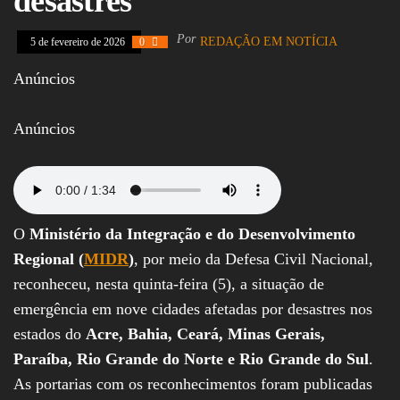
desastres
Assembleia
Legislativa,
Por
REDAÇÃO EM NOTÍCIA
5 de fevereiro de 2026
0
Senado, São Paulo,
Rio de Janeiro,
Anúncios
Brasília, Nordeste,
Norte, Centro-
Oeste, Sul, Sudeste,
Gastronomia,
Anúncios
Vinhos, Bebidas,
Cervejas, Comida,
Receitas, Chef, RH,
Emprego,
Empreendedorismo,
Negócios,
O
Ministério da Integração e do Desenvolvimento
Oportunidades,
Regional (
MIDR
)
, por meio da Defesa Civil Nacional,
reconheceu, nesta quinta-feira (5), a situação de
emergência em nove cidades afetadas por desastres nos
estados do
Acre, Bahia, Ceará, Minas Gerais,
Paraíba, Rio Grande do Norte e Rio Grande do Sul
.
As portarias com os reconhecimentos foram publicadas