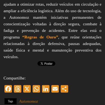
ajudam a otimizar rotas, reduzir veículos em circulação e
ampliar a eficiência logística. Além do uso de tecnologia,
a Autonomoz mantém iniciativas permanentes de
conscientização voltadas à direção segura, combate à
fadiga e prevenção de acidentes. Entre elas está o
programa
“Regras de Ouro”
, que reúne orientações
relacionadas à direção defensiva, pausas adequadas,
saúde física e mental e manutenção preventiva dos
veículos.
Compartilhe:
Fa
T
X
W
Li
E
S
ce
hr
ha
nk
m
ha
Autonomoz
Tags
bo
ea
ts
ed
ail
re