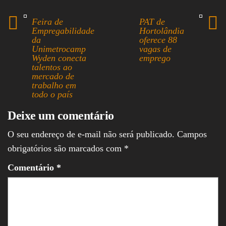
ok
ds
A
In
Feira de
PAT de
pp
Empregabilidade
Hortolândia
da
oferece 88
Unimetrocamp
vagas de
Wyden conecta
emprego
talentos ao
mercado de
trabalho em
todo o país
Deixe um comentário
O seu endereço de e-mail não será publicado.
Campos
obrigatórios são marcados com
*
Comentário
*