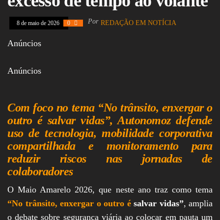
excesso de tempo ao volante
Assembleia
Legislativa,
Por
REDAÇÃO EM NOTÍCIA
8 de maio de 2026
0
Senado, São Paulo,
Rio de Janeiro,
Anúncios
Brasília, Nordeste,
Norte, Centro-
Oeste, Sul, Sudeste,
Gastronomia,
Anúncios
Vinhos, Bebidas,
Cervejas, Comida,
Receitas, Chef, RH,
Emprego,
Com foco no tema “No trânsito, enxergar o
Empreendedorismo,
outro é salvar vidas”, Autonomoz defende
Negócios,
uso de tecnologia, mobilidade corporativa
Oportunidades,
compartilhada e monitoramento para
reduzir riscos nas jornadas de
colaboradores
O Maio Amarelo 2026, que neste ano traz como tema
“No trânsito, enxergar o outro é
salvar vidas”
, amplia
o debate sobre segurança viária ao colocar em pauta um