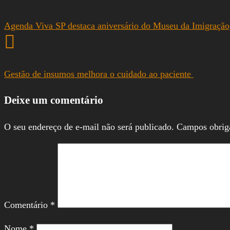
Agenda Viva SP destaca aniversário do Museu da Imigração
Gestão de insumos melhora o cuidado ao paciente
Deixe um comentário
O seu endereço de e-mail não será publicado.
Campos obrig
Comentário
*
Nome
*