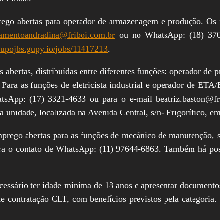
ego abertas para operador de armazenagem e produção. Os i
tamentoandradina@friboi.com.br
ou no WhatsApp: (18) 370
grupojbs.gupy.io/jobs/11417213
.
 abertas, distribuídas entre diferentes funções: operador de 
Para as funções de eletricista industrial e operador de ETA/
hatsApp: (17) 3321-4633 ou para o e-mail beatriz.baston@
 unidade, localizada na Avenida Central, s/n- Frigorífico, em
prego abertas para as funções de mecânico de manutenção, su
ra o contato de WhatsApp: (11) 97644-6863. Também há possi
 necessário ter idade mínima de 18 anos e apresentar documen
de contratação CLT, com benefícios previstos pela categoria