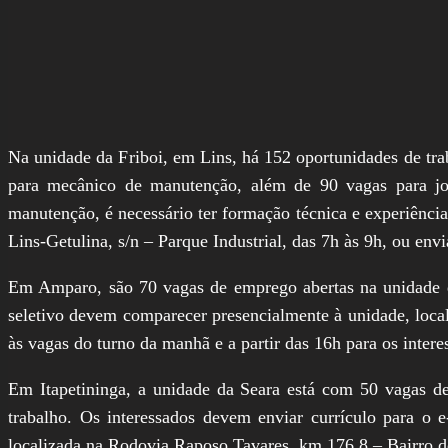
Na unidade da Friboi, em Lins, há 152 oportunidades de trab
para mecânico de manutenção, além de 90 vagas para jov
manutenção, é necessário ter formação técnica e experiência
Lins-Getulina, s/n – Parque Industrial, das 7h às 9h, ou env
Em Amparo, são 70 vagas de emprego abertas na unidade da
seletivo devem comparecer presencialmente à unidade, locali
às vagas do turno da manhã e a partir das 16h para os intere
Em Itapetininga, a unidade da Seara está com 50 vagas de
trabalho. Os interessados devem enviar currículo para o 
localizada na Rodovia Raposo Tavares, km 176,8 – Bairro d