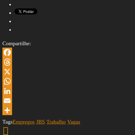
Compartilhe:
Facebook
Threads
X
WhatsApp
LinkedIn
Email
Share
Tags
Empregos
JBS
Trabalho
Vagas