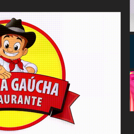
Congresso, Câmara
dos Deputados,
Assembleia
Legislativa,
Senado, São Paulo,
Rio de Janeiro,
Brasília, Nordeste,
Norte, Centro-
Oeste, Sul, Sudeste,
Gastronomia,
Vinhos, Bebidas,
Cervejas, Comida,
Receitas, Chef, RH,
Emprego,
Empreendedorismo,
Negócios,
Oportunidades,