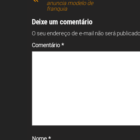
o
d
A
n
anuncia modelo de
franquia
ok
s
p
p
Deixe um comentário
O seu endereço de e-mail não será publicado
Comentário
*
Nome
*