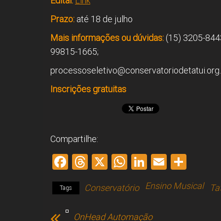
Edital:
Link
Prazo:
até 18 de julho
Mais informações ou dúvidas:
(15) 3205-844
99815-1665;
processoseletivo@conservatoriodetatui.org.
Inscrições gratuitas
Compartilhe:
F
T
X
W
Li
E
S
a
hr
h
nk
m
h
Ensino Musical
Conservatório
Ta
ce
e
at
e
ai
ar
Tags
b
a
s
dI
l
e
OnHead Automação