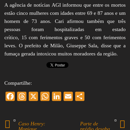
A agência de notícias AGI informou que entre os mortos
estão cinco mulheres com idades entre 69 e 87 anos e um
homem de 73 anos. Cari afirmou também que três
pessoas foram hospitalizadas em estado
crítico, 15 com ferimentos graves e 50 com ferimentos
leves. O prefeito de Milão, Giuseppe Sala, disse que a
fumaça gerada intoxicou muitos moradores da região.
Compartilhe:
Fa
T
X
W
Li
E
S
ce
hr
ha
nk
m
ha
bo
ea
ts
ed
ail
re
ok
ds
A
In
Caso Henry:
Parte de
Monique
prédio desaba