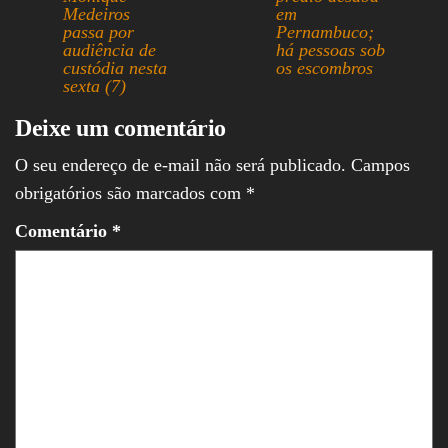
pp
Medeiros
em
passa por
Pernambuco;
audiência de
há pessoas sob
custódia nesta
os escombros
sexta (7)
Deixe um comentário
O seu endereço de e-mail não será publicado.
Campos
obrigatórios são marcados com
*
Comentário
*