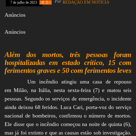
Por
REDAÇÃO EM NOTÍCIA
7 de julho de 2023
0
Assembleia
Legislativa,
Anúncios
Senado, São Paulo,
Rio de Janeiro,
Brasília, Nordeste,
Anúncios
Norte, Centro-
Oeste, Sul, Sudeste,
Gastronomia,
Vinhos, Bebidas,
Além dos mortos, três pessoas foram
Cervejas, Comida,
Receitas, Chef, RH,
hospitalizadas em estado crítico, 15 com
Emprego,
ferimentos graves e 50 com ferimentos leves
Empreendedorismo,
Negócios,
Oportunidades,
.
Um incêndio atingiu uma casa de repouso
em Milão, na Itália, nesta sexta-feira (7) e matou seis
pessoas. Segundo os serviços de emergência, o incidente
ainda deixou 68 feridos. Luca Cari, porta-voz do serviço
nacional de bombeiros, confirmou o número de mortos.
Ele disse que o incêndio começou na noite de quinta (6),
mas já foi extinto e que as causas estão sob investigação.