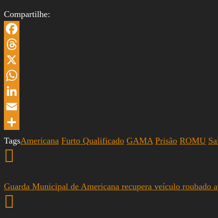
Compartilhe:
Facebook
Threads
X
WhatsApp
LinkedIn
Email
Share
Tags
Americana
Furto Qualificado
GAMA
Prisão
ROMU
Sa
Guarda Municipal de Americana recupera veículo roubado a