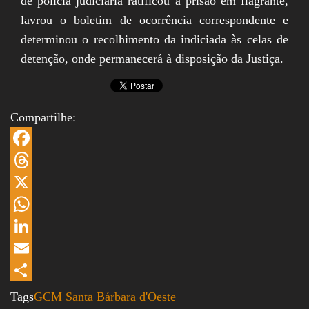
de polícia judiciária ratificou a prisão em flagrante,
lavrou o boletim de ocorrência correspondente e
determinou o recolhimento da indiciada às celas de
detenção, onde permanecerá à disposição da Justiça.
Compartilhe:
Facebook
Threads
X
WhatsApp
LinkedIn
Email
Share
Tags
GCM
Santa Bárbara d'Oeste