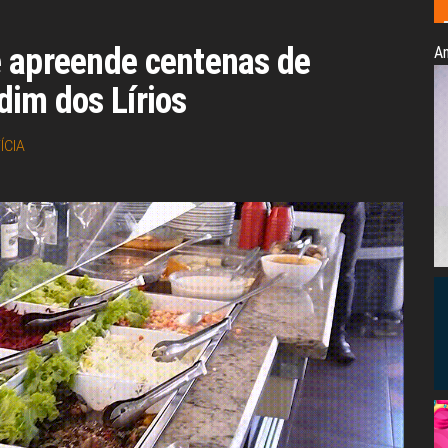
e apreende centenas de
An
dim dos Lírios
ÍCIA