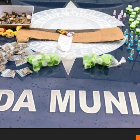
Congresso, Câmara
dos Deputados,
Assembleia
Legislativa,
Senado, São Paulo,
Rio de Janeiro,
Brasília, Nordeste,
Norte, Centro-
Oeste, Sul, Sudeste,
Gastronomia,
Vinhos, Bebidas,
Cervejas, Comida,
Receitas, Chef, RH,
Emprego,
Empreendedorismo,
Negócios,
Oportunidades,