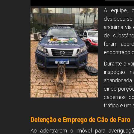
A equipe, 
deslocou-se
anônima via 
de substânci
foram abord
encontrado c
Durante a va
inspeção n
abandonada. 
cinco porçõ
cadernos co
tráfico e um 
Detenção e Emprego de Cão de Faro
Ao adentrarem o imóvel para averiguação