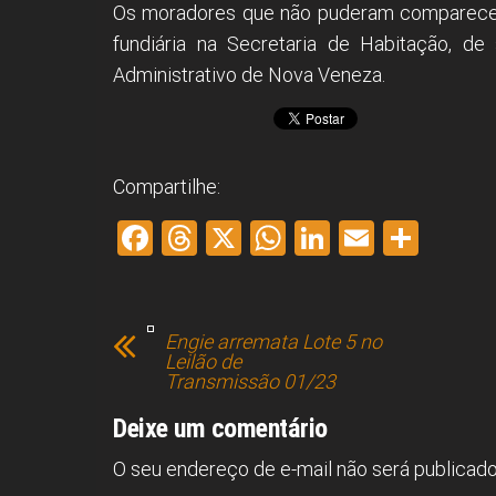
Os moradores que não puderam comparecer a
fundiária na Secretaria de Habitação, de
Administrativo de Nova Veneza.
Compartilhe:
F
T
X
W
Li
E
S
a
hr
h
nk
m
h
ce
e
at
e
ai
ar
b
a
s
dI
l
e
Engie arremata Lote 5 no
Leilão de
o
d
A
n
Transmissão 01/23
ok
s
p
Deixe um comentário
p
O seu endereço de e-mail não será publicado