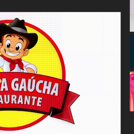
Congresso, Câmara
dos Deputados,
Assembleia
Legislativa,
Senado, São Paulo,
Rio de Janeiro,
Brasília, Nordeste,
Norte, Centro-
Oeste, Sul, Sudeste,
Gastronomia,
Vinhos, Bebidas,
Cervejas, Comida,
Receitas, Chef, RH,
Emprego,
Empreendedorismo,
Negócios,
Oportunidades,