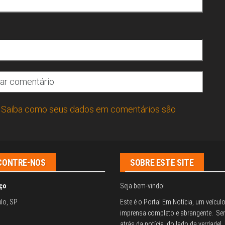
.
Saiba como seus dados em comentários são
CONTRE-NOS
SOBRE ESTE SITE
ço
Seja bem-vindo!
lo, SP
Este é o Portal Em Notícia, um veícul
imprensa completo e abrangente. Se
atrás da notícia, do lado da verdade!