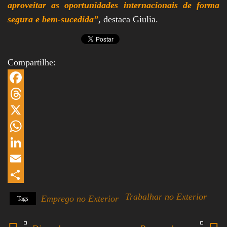
aproveitar as oportunidades internacionais de forma
segura e bem-sucedida”
, destaca Giulia.
Compartilhe:
F
a
T
c
h
X
e
r
W
b
e
h
L
o
a
a
i
E
o
d
t
n
m
S
Trabalhar no Exterior
Emprego no Exterior
Tags
k
s
s
k
a
h
A
e
i
a