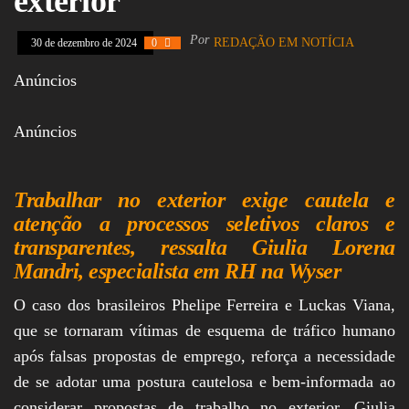
exterior
Assembleia
Legislativa,
Por
REDAÇÃO EM NOTÍCIA
30 de dezembro de 2024
0
Senado, São Paulo,
Rio de Janeiro,
Anúncios
Brasília, Nordeste,
Norte, Centro-
Oeste, Sul, Sudeste,
Gastronomia,
Anúncios
Vinhos, Bebidas,
Cervejas, Comida,
Receitas, Chef, RH,
Emprego,
Trabalhar no exterior exige cautela e
Empreendedorismo,
atenção a processos seletivos claros e
Negócios,
transparentes, ressalta Giulia Lorena
Oportunidades,
Mandri, especialista em RH na Wyser
O caso dos brasileiros Phelipe Ferreira e Luckas Viana,
que se tornaram vítimas de esquema de tráfico humano
após falsas propostas de emprego, reforça a necessidade
de se adotar uma postura cautelosa e bem-informada ao
considerar propostas de trabalho no exterior. Giulia