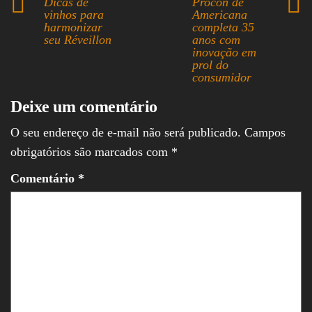
Dicas de
Procon de
vinhos para
Americana
p
d
l
r
harmonizar
completa 35
p
I
e
seu Réveillon
anos com
inovação em
n
prol do
consumidor
Deixe um comentário
O seu endereço de e-mail não será publicado.
Campos
obrigatórios são marcados com
*
Comentário
*