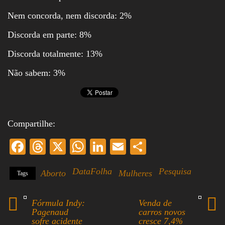
Nem concorda, nem discorda: 2%
Discorda em parte: 8%
Discorda totalmente: 13%
Não sabem: 3%
Compartilhe:
Fa
T
X
W
Li
E
S
ce
hr
ha
nk
m
ha
DataFolha
Pesquisa
Aborto
Mulheres
Tags
bo
ea
ts
ed
ail
re
ok
ds
A
In
Fórmula Indy:
Venda de
pp
Pagenaud
carros novos
sofre acidente
cresce 7,4%