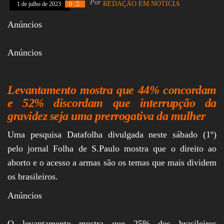
Por
REDAÇÃO EM NOTÍCIA
1 de julho de 2023
0
Assembleia
Legislativa,
Anúncios
Senado, São Paulo,
Rio de Janeiro,
Brasília, Nordeste,
Anúncios
Norte, Centro-
Oeste, Sul, Sudeste,
Gastronomia,
Vinhos, Bebidas,
Levantamento mostra que 44% concordam
Cervejas, Comida,
Receitas, Chef, RH,
e 52% discordam que interrupção da
Emprego,
gravidez seja uma prerrogativa da mulher
Empreendedorismo,
Negócios,
Oportunidades,
Uma pesquisa Datafolha divulgada neste sábado (1º)
pelo jornal Folha de S.Paulo mostra que o direito ao
aborto e o acesso a armas são os temas que mais dividem
os brasileiros.
Anúncios
O levantamento mostra que 25% dos brasileiros