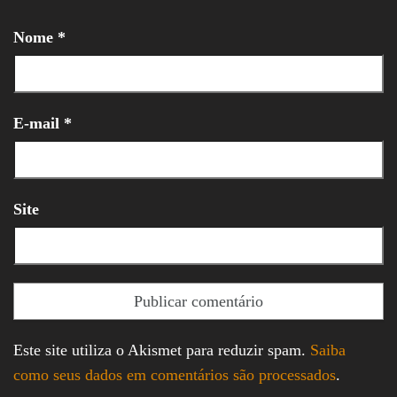
Nome
*
E-mail
*
Site
Este site utiliza o Akismet para reduzir spam.
Saiba
como seus dados em comentários são processados
.