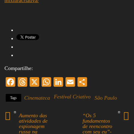
mixturacriativa/
Compartilhe:
Fa
T
X
W
Li
E
S
ce
hr
ha
nk
m
ha
Festival Criativo
Cinemateca
São Paulo
Tags
bo
ea
ts
ed
ail
re
ok
ds
A
In
Aumento das
“Os 5
pp
atividades de
fundamentos
espionagem
de reencontro
russa na
com seu eu”-