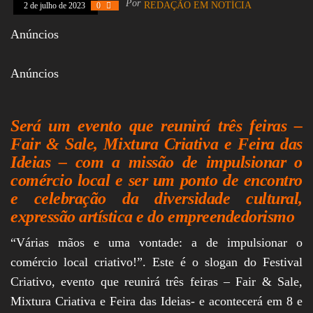
Por
REDAÇÃO EM NOTÍCIA
2 de julho de 2023
0
Assembleia
Legislativa,
Anúncios
Senado, São Paulo,
Rio de Janeiro,
Brasília, Nordeste,
Anúncios
Norte, Centro-
Oeste, Sul, Sudeste,
Gastronomia,
Vinhos, Bebidas,
Será um evento que reunirá três feiras –
Cervejas, Comida,
Receitas, Chef, RH,
Fair & Sale, Mixtura Criativa e Feira das
Emprego,
Ideias – com a missão de impulsionar o
Empreendedorismo,
Negócios,
comércio local e ser um ponto de encontro
Oportunidades,
e celebração da diversidade cultural,
expressão artística e do empreendedorismo
“Várias mãos e uma vontade: a de impulsionar o
comércio local criativo!”. Este é o slogan do Festival
Criativo, evento que reunirá três feiras – Fair & Sale,
Mixtura Criativa e Feira das Ideias- e acontecerá em 8 e