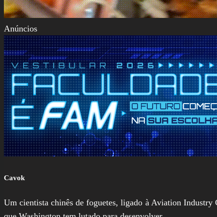
Anúncios
Cavok
Um cientista chinês de foguetes, ligado à Aviation Indust
que Washington tem lutado para desenvolver.