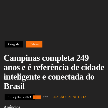
Assembleia
Legislativa,
Senado, São Paulo,
Rio de Janeiro,
Brasília, Nordeste,
Norte, Centro-
Oeste, Sul, Sudeste,
Gastronomia,
Vinhos, Bebidas,
Cervejas, Comida,
Categoria
Cidades
Receitas, Chef, RH,
Emprego,
Campinas completa 249
Empreendedorismo,
Negócios,
Oportunidades,
anos e é referência de cidade
inteligente e conectada do
Brasil
Por
REDAÇÃO EM NOTÍCIA
15 de julho de 2023
0
Anúncios