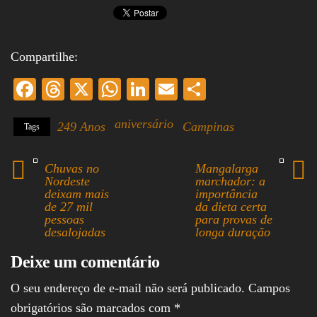
Compartilhe:
Fa
T
X
W
Li
E
S
ce
hr
ha
nk
m
ha
aniversário
249 Anos
Campinas
Tags
bo
ea
ts
ed
ail
re
ok
ds
A
In
Chuvas no
Mangalarga
pp
Nordeste
marchador: a
deixam mais
importância
de 27 mil
da dieta certa
pessoas
para provas de
desalojadas
longa duração
Deixe um comentário
O seu endereço de e-mail não será publicado.
Campos
obrigatórios são marcados com
*