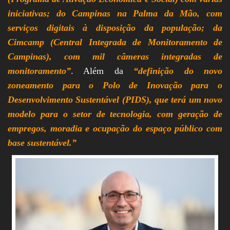
iniciativas; do Campinas na Palma da Mão, com
serviços digitais à disposição da população; da
Cimcamp (Central Integrada de Monitoramento de
Campinas), com mil câmeras integradas de
monitoramento”
. Além da
“definição do novo
zoneamento para o Polo de Inovação para o
Desenvolvimento Sustentável (PIDS), que terá um novo
modelo para o setor de tecnologia, com geração de
empregos, moradia e ocupação do espaço público com
base sustentável.”