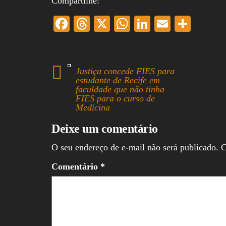
Compartilhe:
Fa
T
X
W
Li
E
S
ce
hr
ha
nk
m
ha
bo
ea
ts
ed
ail
re
ok
ds
A
In
Justiça concede FIES para
estudante de Recife em
pp
faculdade que não tinha
FIES para o curso de
Medicina
Deixe um comentário
O seu endereço de e-mail não será publicado.
C
Comentário
*