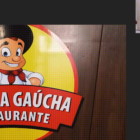
Policiais, Política,
Congresso, Câmara
dos Deputados,
Assembleia
Legislativa,
Senado, São Paulo,
Rio de Janeiro,
Brasília, Nordeste,
Norte, Centro-
Oeste, Sul, Sudeste,
Gastronomia,
Vinhos, Bebidas,
Cervejas, Comida,
Receitas, Chef, RH,
Emprego,
Empreendedorismo,
Negócios,
Oportunidades,