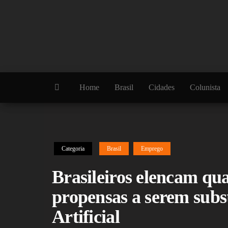
Skip
to
the
content
Home
Brasil
Cidades
Colunista
Categoria
Brasil
Emprego
Brasileiros elencam qua
propensas a serem subst
Artificial