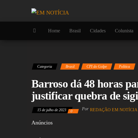
Skip
to
the
content
Home
Brasil
Cidades
Colunista
Categoria
Brasil
CPI do Golpe
Política
Barroso dá 48 horas pa
justificar quebra de sig
Por
REDAÇÃO EM NOTÍCIA
15 de julho de 2023
0
Anúncios