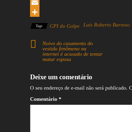
b
e
h
L
o
a
a
i
E
o
d
t
n
m
S
Luis Roberto Barroso
CPI do Golpe
Tags
k
s
s
k
a
h
A
e
i
a
Noivo do casamento do
vestido fenômeno na
p
d
l
r
internet é acusado de tentar
p
I
e
matar esposa
n
Deixe um comentário
O seu endereço de e-mail não será publicado.
C
Comentário
*