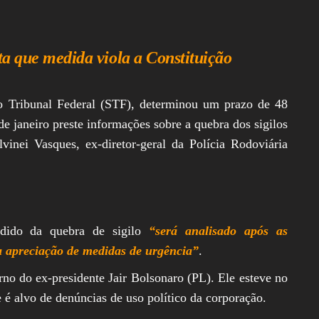
Legislativa,
Senado, São Paulo,
Rio de Janeiro,
Brasília, Nordeste,
Norte, Centro-
a que medida viola a Constituição
Oeste, Sul, Sudeste,
Gastronomia,
Vinhos, Bebidas,
o Tribunal Federal (STF), determinou um prazo de 48
Cervejas, Comida,
Receitas, Chef, RH,
e janeiro preste informações sobre a quebra dos sigilos
Emprego,
ilvinei Vasques, ex-diretor-geral da Polícia Rodoviária
Empreendedorismo,
Negócios,
Oportunidades,
edido da quebra de sigilo
“será analisado após as
a apreciação de medidas de urgência”
.
no do ex-presidente Jair Bolsonaro (PL). Ele esteve no
 é alvo de denúncias de uso político da corporação.