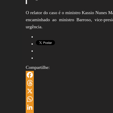
O relator do caso é o ministro Kassio Nunes M
encaminhado ao ministro Barroso, vice-pres
urgência.
Compartilhe:
F
a
T
c
h
X
e
r
W