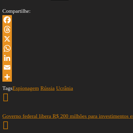
Compartilhe:
Facebook
Threads
X
WhatsApp
LinkedIn
Email
Share
Tags
Espionagem
Rússia
Ucrânia
Governo federal libera R$ 200 milhões para investimentos e