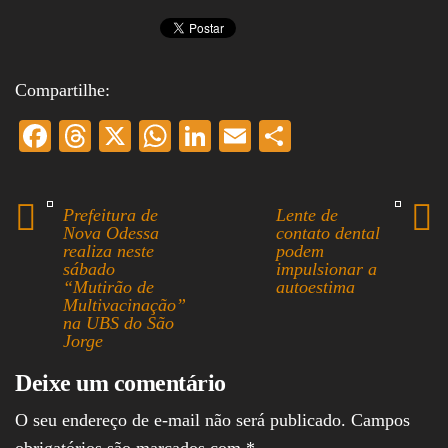
Compartilhe:
Fa
T
X
W
Li
E
S
ce
hr
ha
nk
m
ha
bo
ea
ts
ed
ail
re
Prefeitura de
Lente de
ok
ds
A
In
Nova Odessa
contato dental
realiza neste
podem
pp
sábado
impulsionar a
“Mutirão de
autoestima
Multivacinação”
na UBS do São
Jorge
Deixe um comentário
O seu endereço de e-mail não será publicado.
Campos
obrigatórios são marcados com
*