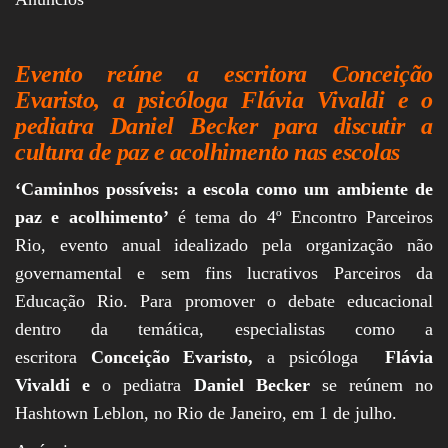
Assembleia
Legislativa,
Senado, São Paulo,
Rio de Janeiro,
Evento reúne a
escritora Conceição
Brasília, Nordeste,
Evaristo, a psicóloga Flávia Vivaldi e o
Norte, Centro-
pediatra Daniel Becker
para discutir a
Oeste, Sul, Sudeste,
Gastronomia,
cultura de paz e acolhimento nas escolas
Vinhos, Bebidas,
Cervejas, Comida,
‘Caminhos possíveis: a escola como um ambiente de
Receitas, Chef, RH,
Emprego,
paz e acolhimento’
é tema do 4º Encontro Parceiros
Empreendedorismo,
Rio, evento anual idealizado pela organização não
Negócios,
Oportunidades,
governamental e sem fins lucrativos Parceiros da
Educação Rio. Para promover o debate educacional
dentro da temática, especialistas como a
escritora
Conceição Evaristo,
a psicóloga
Flávia
Vivaldi e
o pediatra
Daniel Becker
se reúnem no
Hashtown Leblon, no Rio de Janeiro, em 1 de julho.