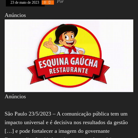
Por
23 de maio de 2023
0
Assembleia
Legislativa,
Anúncios
Senado, São Paulo,
Rio de Janeiro,
Brasília, Nordeste,
Norte, Centro-
Oeste, Sul, Sudeste,
Gastronomia,
Vinhos, Bebidas,
Cervejas, Comida,
Receitas, Chef, RH,
Emprego,
Empreendedorismo,
Negócios,
Oportunidades,
Anúncios
São Paulo 23/5/2023 – A comunicação pública tem um
impacto universal e é decisiva nos resultados da gestão
[…] e pode fortalecer a imagem do governante