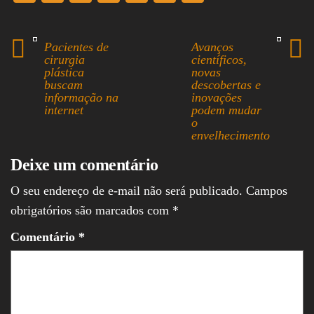
ce
hr
ha
nk
m
ha
bo
ea
ts
ed
ail
re
Pacientes de
Avanços
ok
ds
A
In
cirurgia
científicos,
plástica
novas
pp
buscam
descobertas e
informação na
inovações
internet
podem mudar
o
envelhecimento
Deixe um comentário
O seu endereço de e-mail não será publicado.
Campos
obrigatórios são marcados com
*
Comentário
*