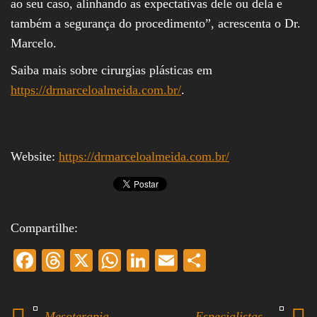
ao seu caso, alinhando as expectativas dele ou dela e
também a segurança do procedimento”, acrescenta o Dr.
Marcelo.
Saiba mais sobre cirurgias plásticas em
https://drmarceloalmeida.com.br/
.
Website:
https://drmarceloalmeida.com.br/
Compartilhe:
Fa
T
X
W
Li
E
S
ce
hr
ha
nk
m
ha
bo
ea
ts
ed
ail
re
Mesoterapia
Especialistas