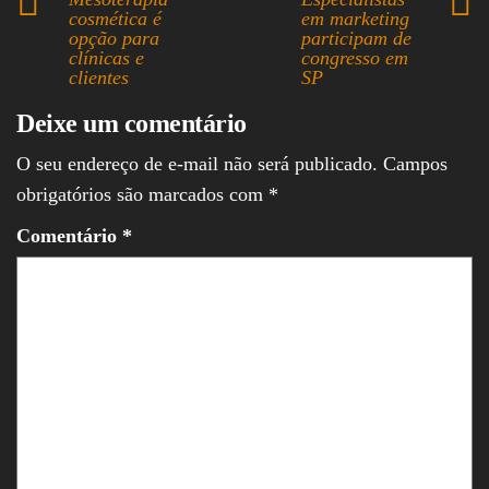
ok
ds
A
In
cosmética é
em marketing
opção para
participam de
pp
clínicas e
congresso em
clientes
SP
Deixe um comentário
O seu endereço de e-mail não será publicado.
Campos
obrigatórios são marcados com
*
Comentário
*