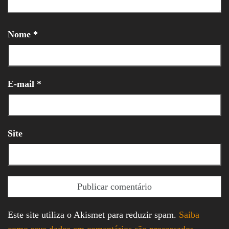
Nome
*
E-mail
*
Site
Este site utiliza o Akismet para reduzir spam.
Saiba
como seus dados em comentários são processados
.