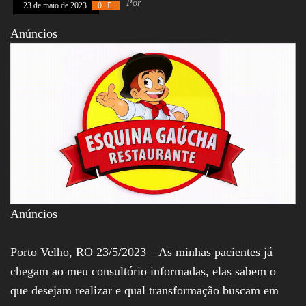
Por
23 de maio de 2023
0
Assembleia
Legislativa,
Anúncios
Senado, São Paulo,
Rio de Janeiro,
Brasília, Nordeste,
Norte, Centro-
Oeste, Sul, Sudeste,
Gastronomia,
Vinhos, Bebidas,
Cervejas, Comida,
Receitas, Chef, RH,
Emprego,
Empreendedorismo,
Negócios,
Oportunidades,
Anúncios
Porto Velho, RO 23/5/2023 – As minhas pacientes já
chegam ao meu consultório informadas, elas sabem o
que desejam realizar e qual transformação buscam em