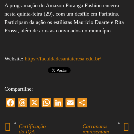
A programação do Amazon Poranga Fashion encerra
nesta quinta-feira (29), com um desfile em Parintins.
Participam da ação os estilistas Maurício Duarte e Rita
Prossi, além de artistas convidados do município.
Website:
https://faculdadesantateresa.edu.br/
Compartilhe:
Fa
T
X
W
Li
E
S
ce
hr
ha
nk
m
ha
bo
ea
ts
ed
ail
re
Certificação
Carrapatos
ok
ds
A
In
do IQA
representam