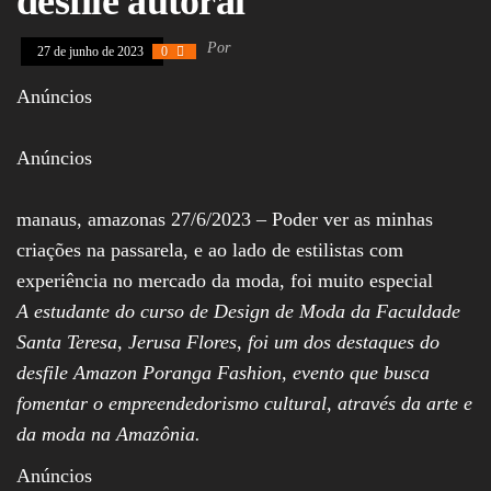
desfile autoral
Assembleia
Legislativa,
Por
27 de junho de 2023
0
Senado, São Paulo,
Rio de Janeiro,
Anúncios
Brasília, Nordeste,
Norte, Centro-
Oeste, Sul, Sudeste,
Gastronomia,
Anúncios
Vinhos, Bebidas,
Cervejas, Comida,
Receitas, Chef, RH,
manaus, amazonas 27/6/2023 – Poder ver as minhas
Emprego,
criações na passarela, e ao lado de estilistas com
Empreendedorismo,
Negócios,
experiência no mercado da moda, foi muito especial
Oportunidades,
A estudante do curso de Design de Moda da Faculdade
Santa Teresa, Jerusa Flores, foi um dos destaques do
desfile Amazon Poranga Fashion, evento que busca
fomentar o empreendedorismo cultural, através da arte e
da moda na Amazônia.
Anúncios