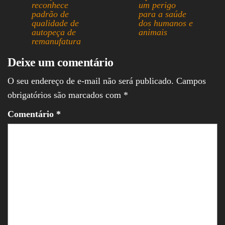
reconhece
um perigo
pp
padrão de
para a saúde
qualidade de
dos humanos e
autopeça de
animais
remanufatura
Deixe um comentário
O seu endereço de e-mail não será publicado.
Campos
obrigatórios são marcados com
*
Comentário
*