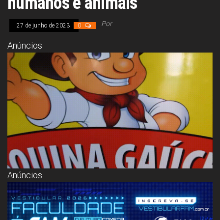
humanos e animais
Congresso, Câmara
dos Deputados,
Assembleia
Por
27 de junho de 2023
0
Legislativa,
Senado, São Paulo,
Anúncios
Rio de Janeiro,
Brasília, Nordeste,
Norte, Centro-
Oeste, Sul, Sudeste,
Gastronomia,
Vinhos, Bebidas,
Cervejas, Comida,
Receitas, Chef, RH,
Emprego,
Empreendedorismo,
Negócios,
Oportunidades,
Anúncios