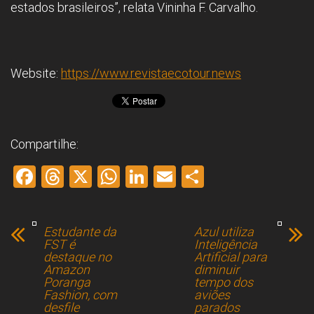
estados brasileiros”, relata Vininha F. Carvalho.
Website:
https://www.revistaecotour.news
Compartilhe:
F
T
X
W
Li
E
S
a
hr
h
nk
m
h
ce
e
at
e
ai
ar
Estudante da
Azul utiliza
b
a
s
dI
l
e
FST é
Inteligência
destaque no
Artificial para
o
d
A
n
Amazon
diminuir
Poranga
tempo dos
ok
s
p
Fashion, com
aviões
p
desfile
parados