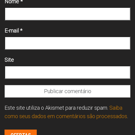
Nome
*
E-mail
*
Site
Este site utiliza o Akismet para reduzir spam.
Saiba
como seus dados em comentários são processados
.