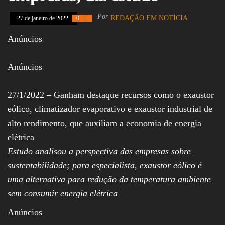
Assembleia
Legislativa,
Por
REDAÇÃO EM NOTÍCIA
27 de janeiro de 2022
0
Senado, São Paulo,
Rio de Janeiro,
Anúncios
Brasília, Nordeste,
Norte, Centro-
Oeste, Sul, Sudeste,
Anúncios
Gastronomia,
Vinhos, Bebidas,
Cervejas, Comida,
27/1/2022 – Ganham destaque recursos como o exaustor
Receitas, Chef, RH,
Emprego,
eólico, climatizador evaporativo e exaustor industrial de
Empreendedorismo,
alto rendimento, que auxiliam a economia de energia
Negócios,
Oportunidades,
elétrica
Estudo analisou a perspectiva das empresas sobre
sustentabilidade; para especialista, exaustor eólico é
uma alternativa para redução da temperatura ambiente
sem consumir energia elétrica
Anúncios