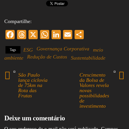
Compartilhe:
Fa
T
X
W
Li
E
S
ce
hr
ha
nk
m
ha
Governança Corporativa
ESG
meio
Tags
bo
ea
ts
ed
ail
re
Redução de Custos
ambiente
Sustentabilidade
ok
ds
A
In
pp
São Paulo
Crescimento
lança ciclovia
da Bolsa de
de 75km na
Valores revela
Rota das
novas
Frutas
possibilidades
de
investimento
Deixe um comentário
O seu endereço de e-mail não será publicado.
Campos