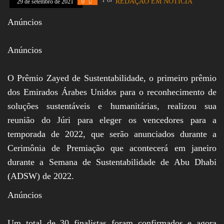
REDAÇÃO EM NOTÍCIA
29 de setembro de 2021
0
Assembleia
Legislativa,
Anúncios
Senado, São Paulo,
Rio de Janeiro,
Brasília, Nordeste,
Anúncios
Norte, Centro-
Oeste, Sul, Sudeste,
Gastronomia,
O Prêmio Zayed de Sustentabilidade, o primeiro prêmio
Vinhos, Bebidas,
Cervejas, Comida,
dos Emirados Árabes Unidos para o reconhecimento de
Receitas, Chef, RH,
soluções sustentáveis e humanitárias, realizou sua
Emprego,
Empreendedorismo,
reunião do Júri para eleger os vencedores para a
Negócios,
temporada de 2022, que serão anunciados durante a
Oportunidades,
Cerimônia de Premiação que acontecerá em janeiro
durante a Semana de Sustentabilidade de Abu Dhabi
(ADSW) de 2022.
Anúncios
Um total de 30 finalistas foram confirmados e agora