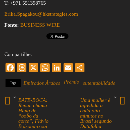
T: +971 551398765
Erika.Spagakou@hkstrategies.com
Fonte:
BUSINESS WIRE
Compartilhe:
Fa
T
X
W
Li
E
S
ce
hr
ha
nk
m
ha
Prêmio
Emirados Árabes
sutentabilidade
Tags
bo
ea
ts
ed
ail
re
ok
ds
A
In
BATE-BOCA:
Uma mulher é
pp
Renan chama
agredida a
Hang de
cada oito
“bobo da
minutos no
corte”, Flávio
Brasil segundo
Bolsonaro sai
Datafolha