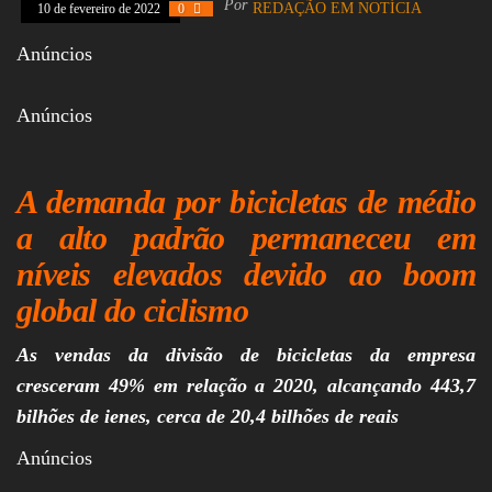
Por
REDAÇÃO EM NOTÍCIA
10 de fevereiro de 2022
0
Assembleia
Legislativa,
Anúncios
Senado, São Paulo,
Rio de Janeiro,
Brasília, Nordeste,
Anúncios
Norte, Centro-
Oeste, Sul, Sudeste,
Gastronomia,
Vinhos, Bebidas,
A demanda por bicicletas de médio
Cervejas, Comida,
Receitas, Chef, RH,
a alto padrão permaneceu em
Emprego,
Empreendedorismo,
níveis elevados devido ao boom
Negócios,
Oportunidades,
global do ciclismo
As vendas da divisão de bicicletas da empresa
cresceram 49% em relação a 2020, alcançando 443,7
bilhões de ienes, cerca de 20,4 bilhões de reais
Anúncios