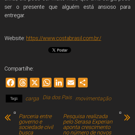
ser o presente que alguém está ansioso para
entregar.
Website:
https://www.costabrasil.com.br/
Compartilhe:
F
T
X
W
Li
E
S
a
hr
h
nk
m
h
Dia dos Pais
carga
movimentação
ce
e
at
e
ai
ar
Tags
b
a
s
dI
l
e
Parceria entre
Pesquisa realizada
o
d
A
n
governo e
pelo Serasa Experian
sociedade civil
aponta crescimento
ok
s
p
busca
no número de novos