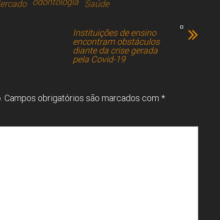
odontologia
ercado
Saúde
Instituições de ensino
encontram obstáculos
diante da crise gerada
pela Covid-19
.
Campos obrigatórios são marcados com
*