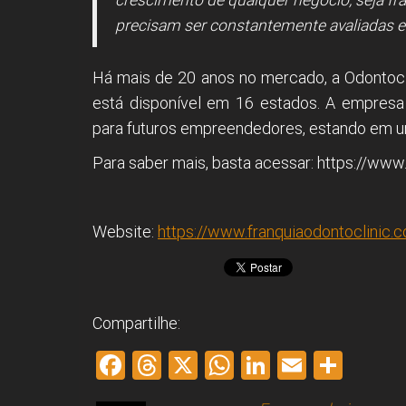
precisam ser constantemente avaliadas e 
Há mais de 20 anos no mercado, a Odontocli
está disponível em 16 estados. A empresa
para futuros empreendedores, estando em 
Para saber mais, basta acessar: https://www
Website:
https://www.franquiaodontoclinic.c
Compartilhe:
F
T
X
W
Li
E
S
a
hr
h
nk
m
h