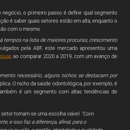
o negócio, o primeiro passo é definir qual segmento
ação é saber quais setores estão em alta, enquanto o
ação com o mesmo.
há tempos na lista de maiores procuras, crescimento
vulgados pela ABF, este mercado apresentou uma
nquias
ao comparar 2020 a 2019, com um avanço de
gmento necessário, alguns nichos se destacam por
lica. O nicho da saúde odontológica, por exemplo, é
também é um segmento com altas tendências de
 setor tornam-se uma escolha viável.
“Com
e, e isso faz a diferença, afinal, para o
nquia ou não, a gestão, identidade e qualidade