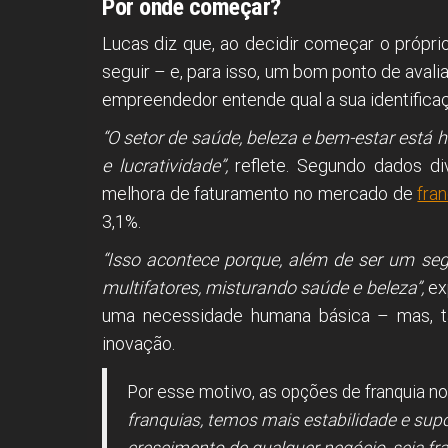
Por onde começar?
Lucas diz que, ao decidir começar o própri
seguir – e, para isso, um bom ponto de avali
empreendedor entende qual a sua identific
“O setor de saúde, beleza e bem-estar está 
e lucratividade”,
reflete. Segundo dados di
melhora de faturamento no mercado de
fra
3,1%.
“Isso acontece porque, além de ser um se
multifatores, misturando saúde e beleza”,
exp
uma necessidade humana básica – mas, 
inovação.
Por esse motivo, as opções de franquia no
franquias, temos mais estabilidade e suport
crescimento de qualquer negócio, seja fra