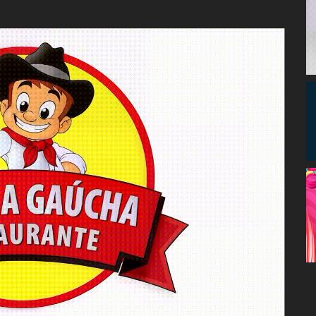
Congresso, Câmara
dos Deputados,
Assembleia
Legislativa,
Senado, São Paulo,
Rio de Janeiro,
Brasília, Nordeste,
Norte, Centro-
Oeste, Sul, Sudeste,
Gastronomia,
Vinhos, Bebidas,
Cervejas, Comida,
Receitas, Chef, RH,
Emprego,
Empreendedorismo,
Negócios,
Oportunidades,