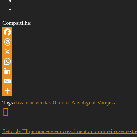
Compartilhe:
Facebook
Threads
X
WhatsApp
LinkedIn
Email
Share
Tags
alavancar vendas
Dia dos Pais
digital
Varejista
Setor de TI permanece em crescimento no primeiro semestr