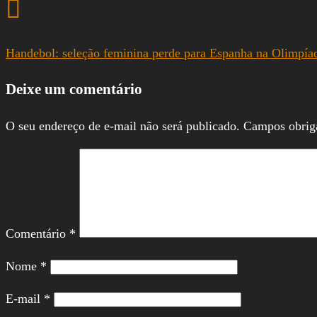
Handebol: seleção feminina perde para Espanha na Olimpía
Deixe um comentário
O seu endereço de e-mail não será publicado.
Campos obrig
Comentário
*
Nome
*
E-mail
*