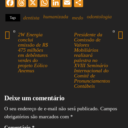
Fa
T
X
W
Li
E
S
ce
hr
ha
nk
m
ha
humanizada
odontologia
dentista
medo
Tags
bo
ea
ts
ed
ail
re
ok
ds
A
In
2W Energia
Presidente da
pp
conclui
Comissão de
emissão de R$
Valores
475 milhões
Mobiliários
em debêntures
realizará
verdes do
palestra no
projeto Eólico
XVIII Seminário
Anemus
Internacional do
Comitê de
Pronunciamentos
Contábeis
Deixe um comentário
O seu endereço de e-mail não será publicado.
Campos
obrigatórios são marcados com
*
Comentário
*