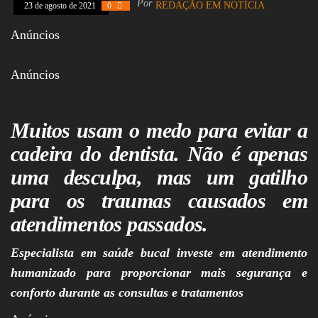
Por
REDAÇÃO EM NOTÍCIA
23 de agosto de 2021
0
Assembleia
Legislativa,
Anúncios
Senado, São Paulo,
Rio de Janeiro,
Brasília, Nordeste,
Anúncios
Norte, Centro-
Oeste, Sul, Sudeste,
Gastronomia,
Vinhos, Bebidas,
Muitos usam o medo para evitar a
Cervejas, Comida,
Receitas, Chef, RH,
cadeira do dentista. Não é apenas
Emprego,
Empreendedorismo,
uma desculpa, mas um gatilho
Negócios,
Oportunidades,
para os traumas causados em
atendimentos passados.
Especialista em saúde bucal investe em atendimento
humanizado para proporcionar mais segurança e
conforto durante as consultas e tratamentos