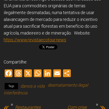
EUA para commodities originárias de terras
ilegalmente desmatadas, numa tentativa de usar
alavancagem de mercado para reduzir o incentivo
atual para sacrificar florestas em benefício do uso
agrícola, madeireiro e de mineração.
Website:
https://www.revistaecotour.news
Compartilhe:
F
T
X
W
Li
E
S
a
hr
h
nk
m
h
desmatamento ilegal
danos a vida
ce
e
at
e
ai
ar
Tags
interferência
b
a
s
dI
l
e
o
d
A
n
Restaurantes
Com crise