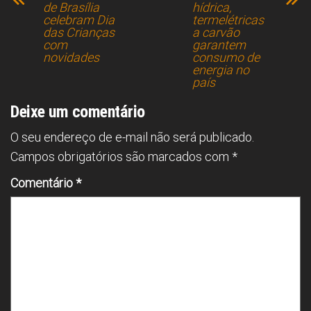
ok
s
p
de Brasília
hídrica,
celebram Dia
termelétricas
p
das Crianças
a carvão
com
garantem
novidades
consumo de
energia no
país
Deixe um comentário
O seu endereço de e-mail não será publicado.
Campos obrigatórios são marcados com
*
Comentário
*