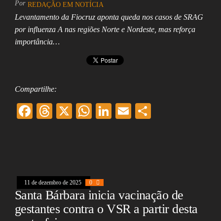
Por
REDAÇÃO EM NOTÍCIA
Assembleia
Legislativa,
Levantamento da Fiocruz aponta queda nos casos de SRAG
Senado, São Paulo,
por influenza A nas regiões Norte e Nordeste, mas reforça
Rio de Janeiro,
importância…
Brasília, Nordeste,
Norte, Centro-
Oeste, Sul, Sudeste,
Gastronomia,
Vinhos, Bebidas,
Cervejas, Comida,
Compartilhe:
Receitas, Chef, RH,
Emprego,
F
T
X
W
Li
E
Sh
Empreendedorismo,
ac
hr
ha
nk
m
ar
Negócios,
Oportunidades,
eb
ea
ts
ed
ai
e
oo
ds
A
In
l
k
pp
11 de dezembro de 2025
0
Santa Bárbara inicia vacinação de
gestantes contra o VSR a partir desta