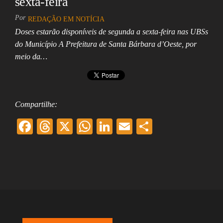
sexta-feira
Por
REDAÇÃO EM NOTÍCIA
Doses estarão disponíveis de segunda a sexta-feira nas UBSs
do Município A Prefeitura de Santa Bárbara d’Oeste, por
meio da…
Compartilhe:
F
T
X
W
Li
E
Sh
ac
hr
ha
nk
m
ar
eb
ea
ts
ed
ai
e
oo
ds
A
In
l
k
pp