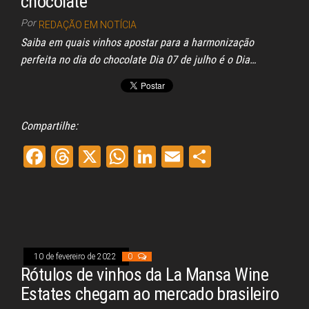
chocolate
Por
REDAÇÃO EM NOTÍCIA
Saiba em quais vinhos apostar para a harmonização
perfeita no dia do chocolate Dia 07 de julho é o Dia…
Compartilhe:
Fa
Th
X
W
Li
E
Sh
ce
re
ha
nk
m
ar
bo
ad
ts
ed
ail
e
ok
s
A
In
pp
10 de fevereiro de 2022
0
Rótulos de vinhos da La Mansa Wine
Estates chegam ao mercado brasileiro