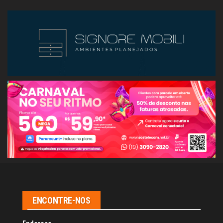
bo
ad
ts
ed
ail
e
ok
s
A
In
pp
ENCONTRE-NOS