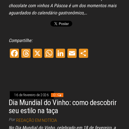
Legislativa,
chocolate com vinhos A Páscoa é um dos momentos mais
Senado, São Paulo,
aguardados do calendário gastronômico,…
Rio de Janeiro,
Brasília, Nordeste,
Norte, Centro-
Oeste, Sul, Sudeste,
Gastronomia,
Compartilhe:
Vinhos, Bebidas,
Cervejas, Comida,
Fa
Th
X
W
Li
E
Sh
Receitas, Chef, RH,
Emprego,
ce
re
ha
nk
m
ar
Empreendedorismo,
Negócios,
bo
ad
ts
ed
ail
e
Oportunidades,
ok
s
A
In
pp
16 de fevereiro de 2026
0
Dia Mundial do Vinho: como descobrir
seu estilo na taça
Por
REDAÇÃO EM NOTÍCIA
No Dia Mundial do Vinho, celebrado em 18 de fevereiro, a