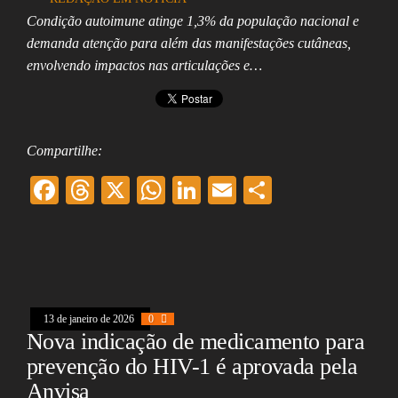
Assembleia
Condição autoimune atinge 1,3% da população nacional e
Legislativa,
demanda atenção para além das manifestações cutâneas,
Senado, São Paulo,
Rio de Janeiro,
envolvendo impactos nas articulações e…
Brasília, Nordeste,
Norte, Centro-
Oeste, Sul, Sudeste,
Gastronomia,
Vinhos, Bebidas,
Compartilhe:
Cervejas, Comida,
Receitas, Chef, RH,
F
T
X
W
Li
E
Sh
Emprego,
Empreendedorismo,
ac
hr
ha
nk
m
ar
Negócios,
Oportunidades,
eb
ea
ts
ed
ai
e
oo
ds
A
In
l
k
pp
13 de janeiro de 2026
0
Nova indicação de medicamento para
prevenção do HIV-1 é aprovada pela
Anvisa