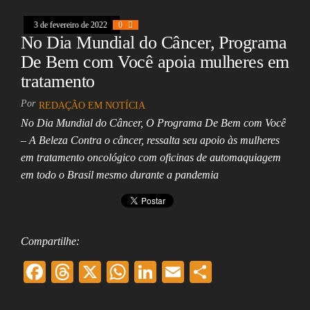
k
pp
3 de fevereiro de 2022
0
No Dia Mundial do Câncer, Programa
De Bem com Você apoia mulheres em
tratamento
Por
REDAÇÃO EM NOTÍCIA
No Dia Mundial do Câncer, O Programa De Bem com Você
– A Beleza Contra o câncer, ressalta seu apoio às mulheres
em tratamento oncológico com oficinas de automaquiagem
em todo o Brasil mesmo durante a pandemia
Compartilhe:
F
T
X
W
Li
E
Sh
ac
hr
ha
nk
m
ar