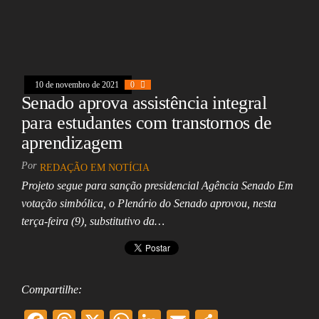
ac
hr
ha
nk
m
ar
eb
ea
ts
ed
ai
e
oo
ds
A
In
l
k
pp
10 de novembro de 2021
0
Senado aprova assistência integral
para estudantes com transtornos de
aprendizagem
Por
REDAÇÃO EM NOTÍCIA
Projeto segue para sanção presidencial Agência Senado Em
votação simbólica, o Plenário do Senado aprovou, nesta
terça-feira (9), substitutivo da…
Compartilhe: