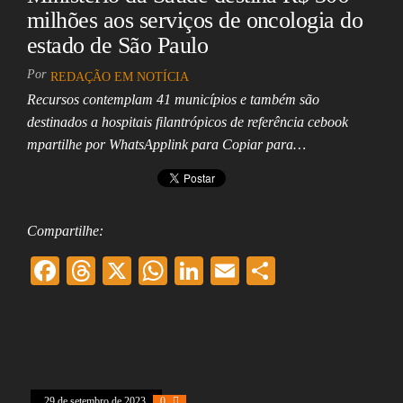
milhões aos serviços de oncologia do
estado de São Paulo
Por
REDAÇÃO EM NOTÍCIA
Recursos contemplam 41 municípios e também são
destinados a hospitais filantrópicos de referência cebook
mpartilhe por WhatsApplink para Copiar para…
Compartilhe:
F
T
X
W
Li
E
Sh
ac
hr
ha
nk
m
ar
eb
ea
ts
ed
ai
e
oo
ds
A
In
l
k
pp
29 de setembro de 2023
0