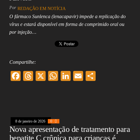
Por
REDAÇÃO EM NOTÍCIA
O fármaco Sunlenca (lenacapavir) impede a replicação do
vírus e estará disponível em forma de comprimido oral ou
por injeção…
Compartilhe:
F
T
X
W
Li
E
Sh
ac
hr
ha
nk
m
ar
eb
ea
ts
ed
ai
e
oo
ds
A
In
l
k
pp
8 de janeiro de 2026
0
Nova apresentação de tratamento para
hepatite C crônica para crianças é