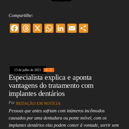
Compartilhe:
F
T
X
W
Li
E
Sh
ac
hr
ha
nk
m
ar
eb
ea
ts
ed
ai
e
oo
ds
A
In
l
k
pp
13 de julho de 2021
0
Especialista explica e aponta
vantagens do tratamento com
implantes dentários
Por
REDAÇÃO EM NOTÍCIA
Pessoas que antes sofriam com inúmeros incômodos
causados por uma dentadura ou ponte móvel, com os
implantes dentários elas podem comer à vontade, sorrir sem