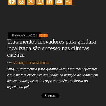
F
T
X
W
Li
E
Sh
ac
hr
ha
nk
m
ar
eb
ea
ts
ed
ai
e
oo
ds
A
In
l
k
pp
26 de outubro de 2021
0
Tratamentos inovadores para gordura
localizada são sucesso nas clínicas
estética
Por
REDAÇÃO EM NOTÍCIA
Surgem tratamentos para gordura localizada mais eficientes
e que trazem excelentes resultados na redução de volume em
determinadas partes do corpo e também, melhoria no
aspecto da pele.