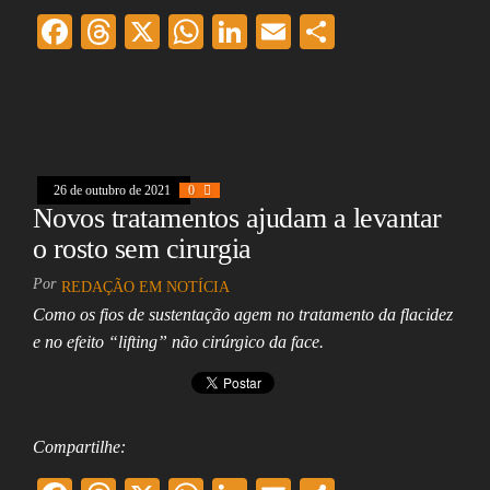
F
T
X
W
Li
E
Sh
ac
hr
ha
nk
m
ar
eb
ea
ts
ed
ai
e
oo
ds
A
In
l
k
pp
26 de outubro de 2021
0
Novos tratamentos ajudam a levantar
o rosto sem cirurgia
Por
REDAÇÃO EM NOTÍCIA
Como os fios de sustentação agem no tratamento da flacidez
e no efeito “lifting” não cirúrgico da face.
Compartilhe: