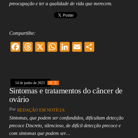
preocupação e ter a qualidade de vida que merecem.
Compartilhe:
F
T
X
W
Li
E
Sh
ac
hr
ha
nk
m
ar
eb
ea
ts
ed
ai
e
oo
ds
A
In
l
14 de junho de 2021
k
0
pp
Sintomas e tratamentos do câncer de
ovário
Por
REDAÇÃO EM NOTÍCIA
Sintomas, que podem ser confundidos, dificultam detecção
precoce Discreto, silencioso, de difícil detecção precoce e
com sintomas que podem ser…