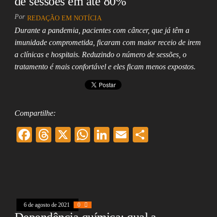
de sessões em até 80%
Por
REDAÇÃO EM NOTÍCIA
Durante a pandemia, pacientes com câncer, que já têm a
imunidade comprometida, ficaram com maior receio de irem
a clínicas e hospitais. Reduzindo o número de sessões, o
tratamento é mais confortável e eles ficam menos expostos.
Compartilhe:
F
T
X
W
Li
E
Sh
ac
hr
ha
nk
m
ar
eb
ea
ts
ed
ai
e
oo
ds
A
In
l
k
pp
6 de agosto de 2021
0