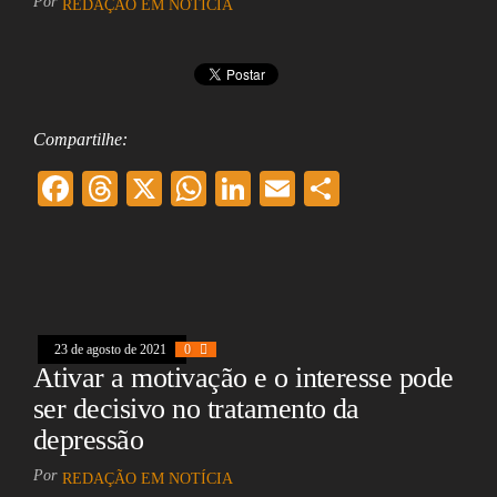
Por
REDAÇÃO EM NOTÍCIA
Compartilhe:
F
T
X
W
Li
E
Sh
ac
hr
ha
nk
m
ar
eb
ea
ts
ed
ai
e
oo
ds
A
In
l
k
pp
23 de agosto de 2021
0
Ativar a motivação e o interesse pode
ser decisivo no tratamento da
depressão
Por
REDAÇÃO EM NOTÍCIA