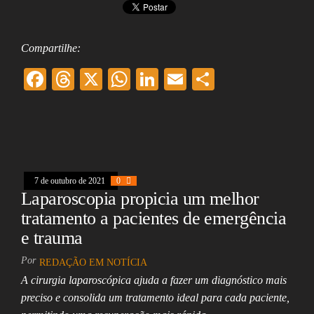
Compartilhe:
F
T
X
W
Li
E
Sh
ac
hr
ha
nk
m
ar
eb
ea
ts
ed
ai
e
oo
ds
A
In
l
k
pp
7 de outubro de 2021
0
Laparoscopia propicia um melhor
tratamento a pacientes de emergência
e trauma
Por
REDAÇÃO EM NOTÍCIA
A cirurgia laparoscópica ajuda a fazer um diagnóstico mais
preciso e consolida um tratamento ideal para cada paciente,