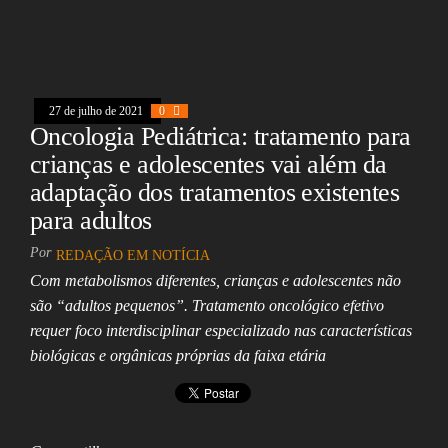
eb
ea
ts
ed
ai
e
oo
ds
A
In
l
k
pp
27 de julho de 2021
0
Oncologia Pediátrica: tratamento para
crianças e adolescentes vai além da
adaptação dos tratamentos existentes
para adultos
Por
REDAÇÃO EM NOTÍCIA
Com metabolismos diferentes, crianças e adolescentes não
são “adultos pequenos”. Tratamento oncológico efetivo
requer foco interdisciplinar especializado nas características
biológicas e orgânicas próprias da faixa etária