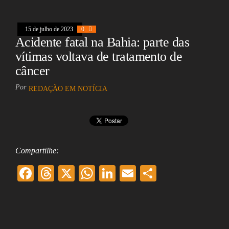
oo
ds
A
In
l
k
pp
15 de julho de 2023
0
Acidente fatal na Bahia: parte das
vítimas voltava de tratamento de
câncer
Por
REDAÇÃO EM NOTÍCIA
Compartilhe:
F
T
X
W
Li
E
Sh
ac
hr
ha
nk
m
ar
eb
ea
ts
ed
ai
e
oo
ds
A
In
l