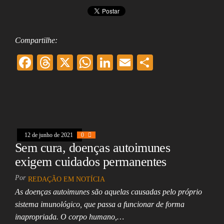
Compartilhe:
F
T
X
W
Li
E
Sh
ac
hr
ha
nk
m
ar
eb
ea
ts
ed
ai
e
oo
ds
A
In
l
k
pp
12 de junho de 2021
0
Sem cura, doenças autoimunes
exigem cuidados permanentes
Por
REDAÇÃO EM NOTÍCIA
As doenças autoimunes são aquelas causadas pelo próprio
sistema imunológico, que passa a funcionar de forma
inapropriada. O corpo humano,…