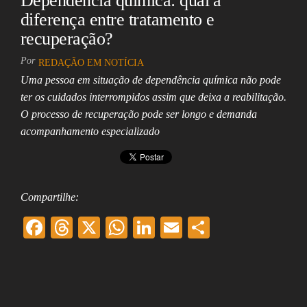
Dependência química: qual a
diferença entre tratamento e
recuperação?
Por
REDAÇÃO EM NOTÍCIA
Uma pessoa em situação de dependência química não pode
ter os cuidados interrompidos assim que deixa a reabilitação.
O processo de recuperação pode ser longo e demanda
acompanhamento especializado
Compartilhe:
F
T
X
W
Li
E
Sh
ac
hr
ha
nk
m
ar
eb
ea
ts
ed
ai
e
oo
ds
A
In
l