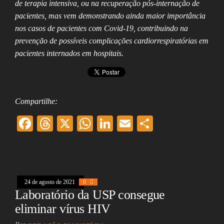
de terapia intensiva, ou na recuperação pós-internação de
pacientes, mas vem demonstrando ainda maior importância
nos casos de pacientes com Covid-19, contribuindo na
prevenção de possíveis complicações cardiorrespiratórias em
pacientes internados em hospitais.
Compartilhe:
F
T
X
W
Li
E
Sh
ac
hr
ha
nk
m
ar
eb
ea
ts
ed
ai
e
oo
ds
A
In
l
24 de agosto de 2021
k
0
pp
Laboratório da USP consegue
eliminar vírus HIV