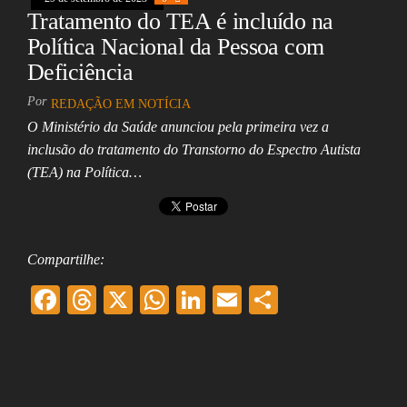
Tratamento do TEA é incluído na
Política Nacional da Pessoa com
Deficiência
Por
REDAÇÃO EM NOTÍCIA
O Ministério da Saúde anunciou pela primeira vez a
inclusão do tratamento do Transtorno do Espectro Autista
(TEA) na Política…
Compartilhe:
F
T
X
W
Li
E
Sh
ac
hr
ha
nk
m
ar
eb
ea
ts
ed
ai
e
oo
ds
A
In
l