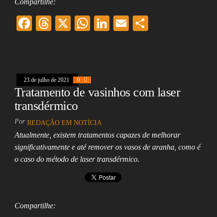
Compartilhe:
F
T
X
W
Li
E
Sh
ac
hr
ha
nk
m
ar
eb
ea
ts
ed
ai
e
oo
ds
A
In
l
23 de julho de 2021
k
0
pp
Tratamento de vasinhos com laser
transdérmico
Por
REDAÇÃO EM NOTÍCIA
Atualmente, existem tratamentos capazes de melhorar
significativamente e até remover os vasos de aranha, como é
o caso do método de laser transdérmico.
Compartilhe: