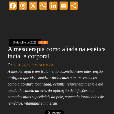
F
T
X
W
Li
E
Sh
ac
hr
ha
nk
m
ar
eb
ea
ts
ed
ai
e
oo
ds
A
In
l
k
pp
16 de julho de 2021
0
A mesoterapia como aliada na estética
facial e corporal
Por
REDAÇÃO EM NOTÍCIA
A mesoterapia é um tratamento cosmético sem intervenção
cirúrgica que visa suavizar problemas comuns estéticos
como a gordura localizada, celulite, rejuvenescimento e até
queda de cabelo através da aplicação de injeções nas
camadas mais superficiais da pele, contendo formulados de
remédios, vitaminas e minerais.