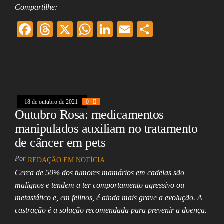
Compartilhe:
F
T
X
W
Li
E
Sh
ac
hr
ha
nk
m
ar
eb
ea
ts
ed
ai
e
oo
ds
A
In
l
k
pp
18 de outubro de 2021
0
Outubro Rosa: medicamentos
manipulados auxiliam no tratamento
de câncer em pets
Por
REDAÇÃO EM NOTÍCIA
Cerca de 50% dos tumores mamários em cadelas são
malignos e tendem a ter comportamento agressivo ou
metastático e, em felinos, é ainda mais grave a evolução. A
castração é a solução recomendada para prevenir a doença.