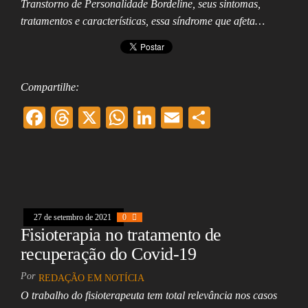
Transtorno de Personalidade Bordeline, seus sintomas,
tratamentos e características, essa síndrome que afeta…
Compartilhe:
F
T
X
W
Li
E
Sh
ac
hr
ha
nk
m
ar
eb
ea
ts
ed
ai
e
oo
ds
A
In
l
k
pp
27 de setembro de 2021
0
Fisioterapia no tratamento de
recuperação do Covid-19
Por
REDAÇÃO EM NOTÍCIA
O trabalho do fisioterapeuta tem total relevância nos casos