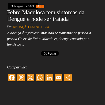
k
pp
9 de agosto de 2023
0
Febre Maculosa tem sintomas da
Dengue e pode ser tratada
Por
REDAÇÃO EM NOTÍCIA
A doença é infecciosa, mas não se transmite de pessoa a
pessoa Casos de Febre Maculosa, doença causada por
bactérias…
Compartilhe:
F
T
X
W
Li
E
Sh
ac
hr
ha
nk
m
ar
eb
ea
ts
ed
ai
e
oo
ds
A
In
l