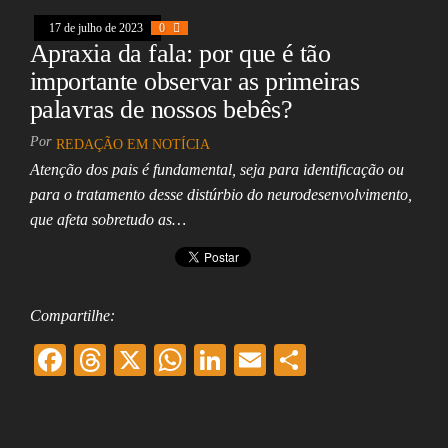
k
pp
17 de julho de 2023
0
Apraxia da fala: por que é tão
importante observar as primeiras
palavras de nossos bebês?
Por
REDAÇÃO EM NOTÍCIA
Atenção dos pais é fundamental, seja para identificação ou
para o tratamento desse distúrbio do neurodesenvolvimento,
que afeta sobretudo as…
Compartilhe:
F
T
X
W
Li
E
Sh
ac
hr
ha
nk
m
ar
eb
ea
ts
ed
ai
e