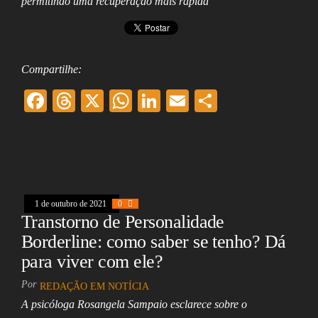
permitindo uma recuperação mais rápida
Compartilhe:
F
T
X
W
Li
E
Sh
ac
hr
ha
nk
m
ar
eb
ea
ts
ed
ai
e
oo
ds
A
In
l
k
pp
1 de outubro de 2021
0
Transtorno de Personalidade
Borderline: como saber se tenho? Dá
para viver com ele?
Por
REDAÇÃO EM NOTÍCIA
A psicóloga Rosangela Sampaio esclarece sobre o