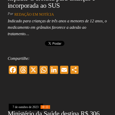
incorporada ao SUS
Por
REDAÇÃO EM NOTÍCIA
Indicado para crianças de três anos a menores de 12 anos, o
medicamento em grânulos favorece a adesão ao
tratamento…
Compartilhe:
F
T
X
W
Li
E
Sh
ac
hr
ha
nk
m
ar
eb
ea
ts
ed
ai
e
oo
ds
A
In
l
k
pp
7 de outubro de 2023
0
Ministério da Saúde destina R$ 306