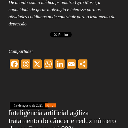
De acordo com o médico psiquiatra Cyro Masci, a
capacidade de gerar motivação e interesse para as
atividades cotidianas pode contribuir para o tratamento da
depressão
Compartilhe:
F
T
X
W
Li
E
Sh
ac
hr
ha
nk
m
ar
eb
ea
ts
ed
ai
e
oo
ds
A
In
l
k
pp
19 de agosto de 2021
0
Inteligência artificial agiliza
tratamento do câncer e reduz número