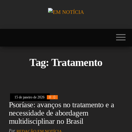
Skip
to
the
Portal EM
EM
content
NOTÍCIA, notícias
NOTÍCIA
sobre Brasil,
Mercosul, EUA,
USA, Américas,
Europa, Ásia,
África, Oriente
Tag:
Tratamento
Médio, Oceania,
Viagens, Turismo,
Viagens e Turismo,
Entretenimento,
Lazer, Esportes,
Cultura, Futebol,
Olimpíadas,
15 de janeiro de 2026
0
Paralimpíadas,
Psoríase: avanços no tratamento e a
Copa América,
Copa do Mundo,
necessidade de abordagem
Polícia, Notícias
multidisciplinar no Brasil
Policiais, Política,
Congresso, Câmara
Por
dos Deputados,
REDAÇÃO EM NOTÍCIA