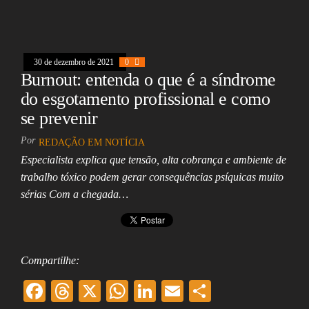
eb
ea
ts
ed
ai
e
oo
ds
A
In
l
k
pp
30 de dezembro de 2021
0
Burnout: entenda o que é a síndrome
do esgotamento profissional e como
se prevenir
Por
REDAÇÃO EM NOTÍCIA
Especialista explica que tensão, alta cobrança e ambiente de
trabalho tóxico podem gerar consequências psíquicas muito
sérias Com a chegada…
Compartilhe:
F
T
X
W
Li
E
Sh