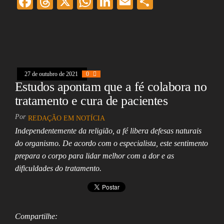
F
T
X
W
Li
E
Sh
ac
hr
ha
nk
m
ar
eb
ea
ts
ed
ai
e
oo
ds
A
In
l
k
pp
27 de outubro de 2021
0
Estudos apontam que a fé colabora no
tratamento e cura de pacientes
Por
REDAÇÃO EM NOTÍCIA
Independentemente da religião, a fé libera defesas naturais
do organismo. De acordo com o especialista, este sentimento
prepara o corpo para lidar melhor com a dor e as
dificuldades do tratamento.
Compartilhe: