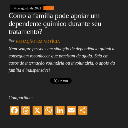
k
pp
4 de agosto de 2021
0
Como a família pode apoiar um
dependente químico durante seu
tratamento?
Por
REDAÇÃO EM NOTÍCIA
Nem sempre pessoas em situação de dependência química
conseguem reconhecer que precisam de ajuda. Seja em
casos de internação voluntária ou involuntária, o apoio da
família é indispensável
Compartilhe:
F
T
X
W
Li
E
Sh
ac
hr
ha
nk
m
ar