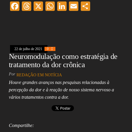
F
T
X
W
Li
E
Sh
ac
hr
ha
nk
m
ar
eb
ea
ts
ed
ai
e
oo
ds
A
In
l
k
pp
22 de julho de 2021
0
Neuromodulação como estratégia de
tratamento da dor crônica
Por
REDAÇÃO EM NOTÍCIA
Houve grandes avanços nas pesquisas relacionadas à
percepção da dor e à reação de nosso sistema nervoso a
vários tratamentos contra a dor.
Compartilhe: