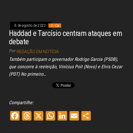
ce
re
ha
nk
m
ar
bo
ad
ts
ed
ail
e
ok
s
A
In
pp
8 de agosto de 2022
0
Haddad e Tarcísio centram ataques em
debate
Por
REDAÇÃO EM NOTÍCIA
Também participam o governador Rodrigo Garcia (PSDB),
que concorre à reeleição, Vinícius Poit (Novo) e Elvis Cezar
(PDT) No primeiro…
Compartilhe:
Fa
Th
X
W
Li
E
Sh
ce
re
ha
nk
m
ar