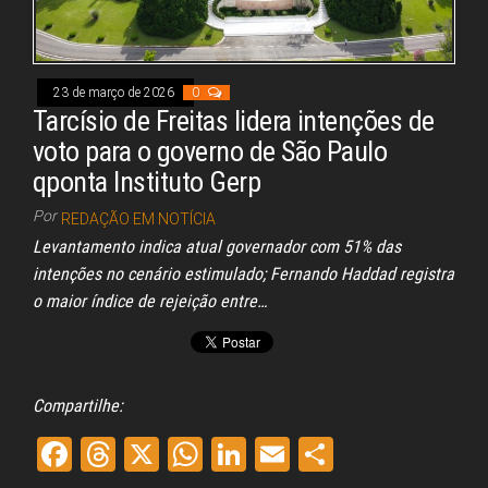
Congresso, Câmara
dos Deputados,
Assembleia
Legislativa,
Senado, São Paulo,
23 de março de 2026
0
Rio de Janeiro,
Tarcísio de Freitas lidera intenções de
Brasília, Nordeste,
Norte, Centro-
voto para o governo de São Paulo
Oeste, Sul, Sudeste,
qponta Instituto Gerp
Gastronomia,
Vinhos, Bebidas,
Por
REDAÇÃO EM NOTÍCIA
Cervejas, Comida,
Receitas, Chef, RH,
Levantamento indica atual governador com 51% das
Emprego,
intenções no cenário estimulado; Fernando Haddad registra
Empreendedorismo,
Negócios,
o maior índice de rejeição entre…
Oportunidades,
Compartilhe:
Fa
Th
X
W
Li
E
Sh