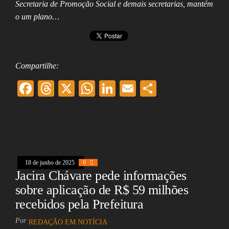
Secretaria de Promoção Social e demais secretarias, mantém
o um plano…
Compartilhe:
F
T
X
W
Li
E
Sh
ac
hr
ha
nk
m
ar
eb
ea
ts
ed
ai
e
oo
ds
A
In
l
k
pp
18 de junho de 2025
0
Jacira Chávare pede informações
sobre aplicação de R$ 59 milhões
recebidos pela Prefeitura
Por
REDAÇÃO EM NOTÍCIA