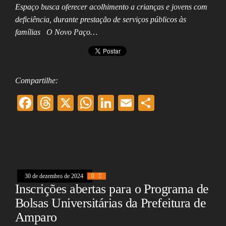
Espaço busca oferecer acolhimento a crianças e jovens com
deficiência, durante prestação de serviços públicos às
famílias O Novo Paço…
Compartilhe:
F
T
X
W
Li
E
Sh
ac
hr
ha
nk
m
ar
eb
ea
ts
ed
ai
e
oo
ds
A
In
l
k
pp
30 de dezembro de 2024
0
Inscrições abertas para o Programa de
Bolsas Universitárias da Prefeitura de
Amparo