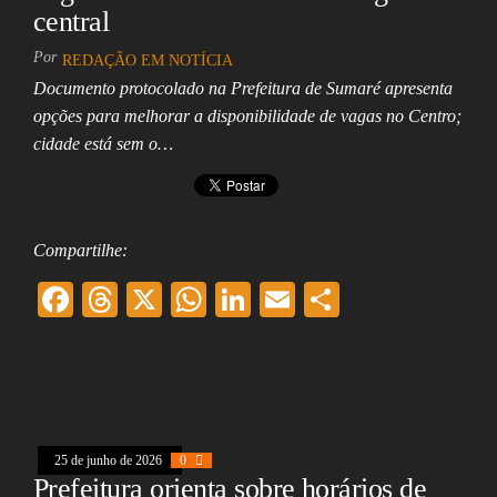
central
Assembleia
Legislativa,
Senado, São Paulo,
Por
REDAÇÃO EM NOTÍCIA
Rio de Janeiro,
Documento protocolado na Prefeitura de Sumaré apresenta
Brasília, Nordeste,
opções para melhorar a disponibilidade de vagas no Centro;
Norte, Centro-
Oeste, Sul, Sudeste,
cidade está sem o…
Gastronomia,
Vinhos, Bebidas,
Cervejas, Comida,
Receitas, Chef, RH,
Emprego,
Compartilhe:
Empreendedorismo,
Negócios,
F
T
X
W
Li
E
Sh
Oportunidades,
ac
hr
ha
nk
m
ar
eb
ea
ts
ed
ai
e
oo
ds
A
In
l
k
pp
25 de junho de 2026
0
Prefeitura orienta sobre horários de