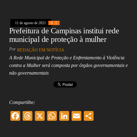
oo
ds
A
In
l
k
pp
11 de agosto de 2021
0
Prefeitura de Campinas institui rede
municipal de proteção à mulher
Por
REDAÇÃO EM NOTÍCIA
A Rede Municipal de Proteção e Enfrentamento à Violência
contra a Mulher será composta por órgãos governamentais e
não governamentais
Compartilhe:
F
T
X
W
Li
E
Sh
ac
hr
ha
nk
m
ar
eb
ea
ts
ed
ai
e