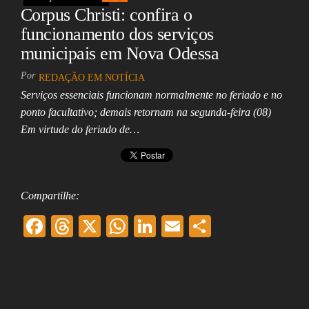
Corpus Christi: confira o
funcionamento dos serviços
municipais em Nova Odessa
Por
REDAÇÃO EM NOTÍCIA
Serviços essenciais funcionam normalmente no feriado e no
ponto facultativo; demais retornam na segunda-feira (08)
Em virtude do feriado de…
Compartilhe:
F
T
X
W
Li
E
Sh
ac
hr
ha
nk
m
ar
eb
ea
ts
ed
ai
e
oo
ds
A
In
l