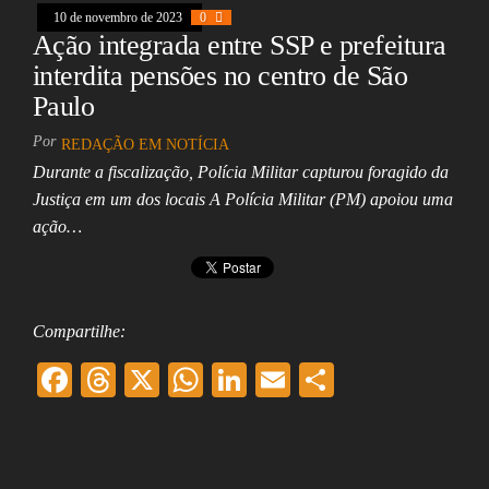
10 de novembro de 2023
0
Ação integrada entre SSP e prefeitura
interdita pensões no centro de São
Paulo
Por
REDAÇÃO EM NOTÍCIA
Durante a fiscalização, Polícia Militar capturou foragido da
Justiça em um dos locais A Polícia Militar (PM) apoiou uma
ação…
Compartilhe:
F
T
X
W
Li
E
Sh
ac
hr
ha
nk
m
ar
eb
ea
ts
ed
ai
e
oo
ds
A
In
l