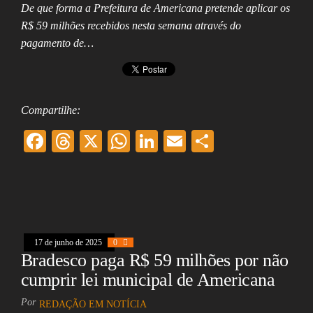
De que forma a Prefeitura de Americana pretende aplicar os
R$ 59 milhões recebidos nesta semana através do
pagamento de…
Compartilhe:
F
T
X
W
Li
E
Sh
ac
hr
ha
nk
m
ar
eb
ea
ts
ed
ai
e
oo
ds
A
In
l
k
pp
17 de junho de 2025
0
Bradesco paga R$ 59 milhões por não
cumprir lei municipal de Americana
Por
REDAÇÃO EM NOTÍCIA