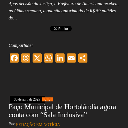
Após decisão da Justiça, a Prefeitura de Americana recebeu,
na última semana, a quantia aproximada de R$ 59 milhões
do…
Compartilhe:
F
T
X
W
Li
E
Sh
ac
hr
ha
nk
m
ar
eb
ea
ts
ed
ai
e
oo
ds
A
In
l
k
pp
30 de abril de 2025
0
Paço Municipal de Hortolândia agora
conta com “Sala Inclusiva”
Por
REDAÇÃO EM NOTÍCIA