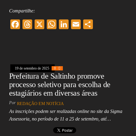
Compartilhe:
F
T
X
W
Li
E
Sh
ac
hr
ha
nk
m
ar
eb
ea
ts
ed
ai
e
oo
ds
A
In
l
k
pp
19 de setembro de 2025
0
Prefeitura de Saltinho promove
processo seletivo para escolha de
estagiários em diversas áreas
Por
REDAÇÃO EM NOTÍCIA
As inscrições podem ser realizadas online no site da Sigma
Assessoria, no período de 11 a 25 de setembro, até…