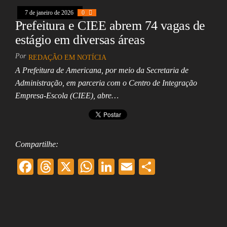
k
pp
7 de janeiro de 2026
0
Prefeitura e CIEE abrem 74 vagas de
estágio em diversas áreas
Por
REDAÇÃO EM NOTÍCIA
A Prefeitura de Americana, por meio da Secretaria de
Administração, em parceria com o Centro de Integração
Empresa-Escola (CIEE), abre…
Compartilhe:
F
T
X
W
Li
E
Sh
ac
hr
ha
nk
m
ar
eb
ea
ts
ed
ai
e
oo
ds
A
In
l