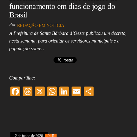
funcionamento em dias de jogo do
Brasil
Por
REDAÇÃO EM NOTÍCIA
A Prefeitura de Santa Bárbara d’Oeste publicou um decreto,
nesta semana, para orientar os servidores municipais e a
população sobre…
Compartilhe:
F
T
X
W
Li
E
Sh
ac
hr
ha
nk
m
ar
eb
ea
ts
ed
ai
e
oo
ds
A
In
l
k
pp
2 de junho de 2026
0