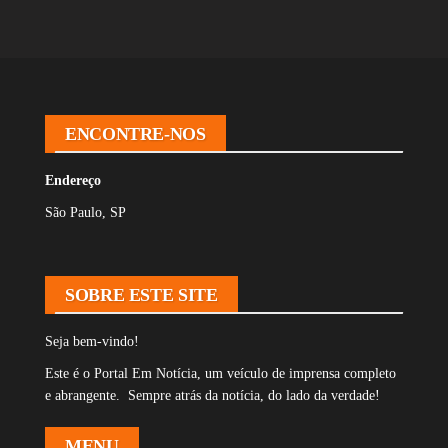
oo
ds
A
In
l
k
pp
ENCONTRE-NOS
Endereço
São Paulo, SP
SOBRE ESTE SITE
Seja bem-vindo!
Este é o Portal Em Notícia, um veículo de imprensa completo
e abrangente. Sempre atrás da notícia, do lado da verdade!
MENU