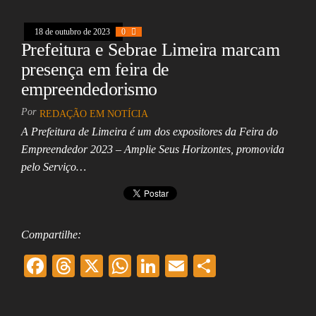
k
pp
18 de outubro de 2023
0
Prefeitura e Sebrae Limeira marcam
presença em feira de
empreendedorismo
Por
REDAÇÃO EM NOTÍCIA
A Prefeitura de Limeira é um dos expositores da Feira do
Empreendedor 2023 – Amplie Seus Horizontes, promovida
pelo Serviço…
Compartilhe:
F
T
X
W
Li
E
Sh
ac
hr
ha
nk
m
ar
eb
ea
ts
ed
ai
e