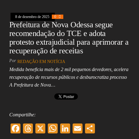
k
pp
8 de dezembro de 2025
0
Prefeitura de Nova Odessa segue
recomendação do TCE e adota
protesto extrajudicial para aprimorar a
recuperação de receitas
Por
REDAÇÃO EM NOTÍCIA
Medida beneficia mais de 2 mil pequenos devedores, acelera
recuperação de recursos públicos e desburocratiza processo
A Prefeitura de Nova…
Compartilhe:
F
T
X
W
Li
E
Sh
ac
hr
ha
nk
m
ar