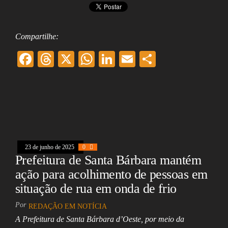
Compartilhe:
F
T
X
W
Li
E
Sh
ac
hr
ha
nk
m
ar
eb
ea
ts
ed
ai
e
oo
ds
A
In
l
k
pp
23 de junho de 2025
0
Prefeitura de Santa Bárbara mantém
ação para acolhimento de pessoas em
situação de rua em onda de frio
Por
REDAÇÃO EM NOTÍCIA
A Prefeitura de Santa Bárbara d’Oeste, por meio da