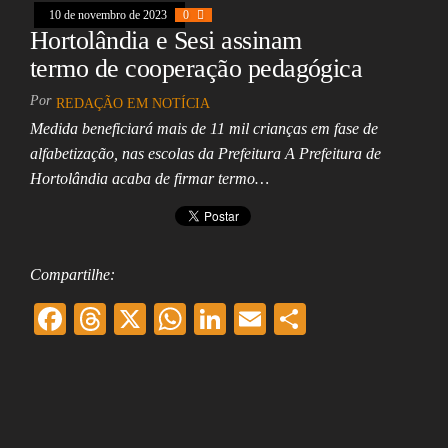
10 de novembro de 2023
0
Hortolândia e Sesi assinam
termo de cooperação pedagógica
Por
REDAÇÃO EM NOTÍCIA
Medida beneficiará mais de 11 mil crianças em fase de
alfabetização, nas escolas da Prefeitura A Prefeitura de
Hortolândia acaba de firmar termo…
Compartilhe:
F
T
X
W
Li
E
Sh
ac
hr
ha
nk
m
ar
eb
ea
ts
ed
ai
e
oo
ds
A
In
l
k
pp