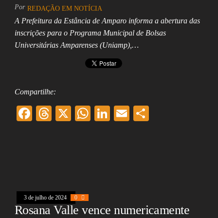
Por
REDAÇÃO EM NOTÍCIA
A Prefeitura da Estância de Amparo informa a abertura das
inscrições para o Programa Municipal de Bolsas
Universitárias Amparenses (Uniamp),…
Compartilhe:
F
T
X
W
Li
E
Sh
ac
hr
ha
nk
m
ar
eb
ea
ts
ed
ai
e
oo
ds
A
In
l
k
pp
3 de julho de 2024
0
Rosana Valle vence numericamente