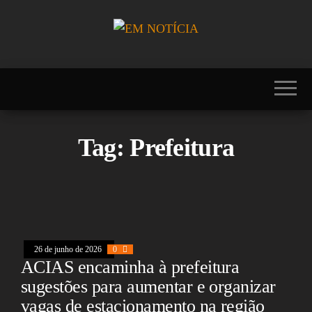
Skip
to
the
Portal EM
EM
content
NOTÍCIA, notícias
NOTÍCIA
sobre Brasil,
Mercosul, EUA,
USA, Américas,
Europa, Ásia,
África, Oriente
Tag:
Prefeitura
Médio, Oceania,
Viagens, Turismo,
Viagens e Turismo,
Entretenimento,
Lazer, Esportes,
Cultura, Futebol,
Olimpíadas,
Paralimpíadas,
Copa América,
26 de junho de 2026
0
Copa do Mundo,
ACIAS encaminha à prefeitura
Polícia, Notícias
sugestões para aumentar e organizar
Policiais, Política,
Congresso, Câmara
vagas de estacionamento na região
dos Deputados,