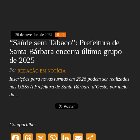
eb
ea
ts
ed
ai
e
oo
ds
A
In
l
k
pp
26 de novembro de 2025
0
“Saúde sem Tabaco”: Prefeitura de
Santa Bárbara encerra último grupo
de 2025
Por
REDAÇÃO EM NOTÍCIA
Inscrições para novas turmas em 2026 podem ser realizadas
nas UBSs A Prefeitura de Santa Bárbara d’Oeste, por meio
da…
Compartilhe:
F
T
X
W
Li
E
Sh