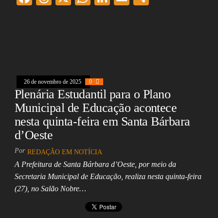
ac
hr
ha
nk
m
ar
eb
ea
ts
ed
ai
e
oo
ds
A
In
l
k
pp
26 de novembro de 2025
0
Plenária Estudantil para o Plano
Municipal de Educação acontece
nesta quinta-feira em Santa Bárbara
d’Oeste
Por
REDAÇÃO EM NOTÍCIA
A Prefeitura de Santa Bárbara d’Oeste, por meio da
Secretaria Municipal de Educação, realiza nesta quinta-feira
(27), no Salão Nobre…