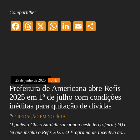
Compartilhe:
F
T
X
W
Li
E
Sh
ac
hr
ha
nk
m
ar
eb
ea
ts
ed
ai
e
oo
ds
A
In
l
k
pp
25 de junho de 2025
0
Prefeitura de Americana abre Refis
2025 em 1º de julho com condições
inéditas para quitação de dívidas
Por
REDAÇÃO EM NOTÍCIA
O prefeito Chico Sardelli sancionou nesta terça-feira (24) a
lei que institui o Refis 2025. O Programa de Incentivo ao…