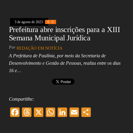
oo
ds
A
In
l
k
pp
3 de agosto de 2023
0
Prefeitura abre inscrições para a XIII
Semana Municipal Jurídica
Por
REDAÇÃO EM NOTÍCIA
A Prefeitura de Paulínia, por meio da Secretaria de
Desenvolvimento e Gestão de Pessoas, realiza entre os dias
16 e…
Compartilhe:
F
T
X
W
Li
E
Sh
ac
hr
ha
nk
m
ar
eb
ea
ts
ed
ai
e