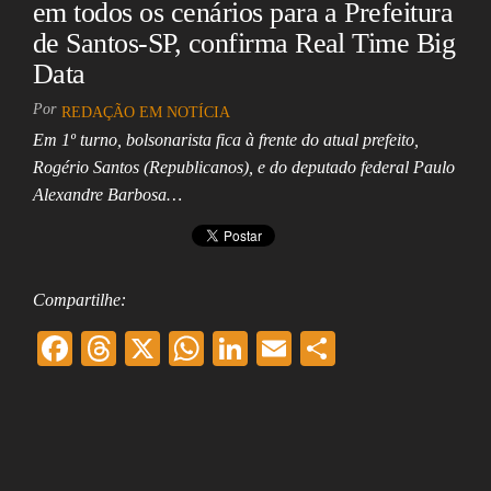
em todos os cenários para a Prefeitura
de Santos-SP, confirma Real Time Big
Data
Por
REDAÇÃO EM NOTÍCIA
Em 1º turno, bolsonarista fica à frente do atual prefeito,
Rogério Santos (Republicanos), e do deputado federal Paulo
Alexandre Barbosa…
Compartilhe:
F
T
X
W
Li
E
Sh
ac
hr
ha
nk
m
ar
eb
ea
ts
ed
ai
e
oo
ds
A
In
l
k
pp