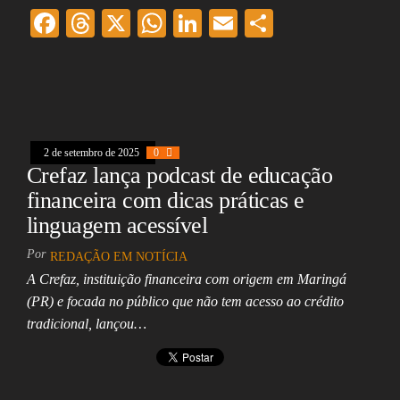
F
T
X
W
Li
E
Sh
ac
hr
ha
nk
m
ar
eb
ea
ts
ed
ai
e
oo
ds
A
In
l
k
pp
2 de setembro de 2025
0
Crefaz lança podcast de educação
financeira com dicas práticas e
linguagem acessível
Por
REDAÇÃO EM NOTÍCIA
A Crefaz, instituição financeira com origem em Maringá
(PR) e focada no público que não tem acesso ao crédito
tradicional, lançou…