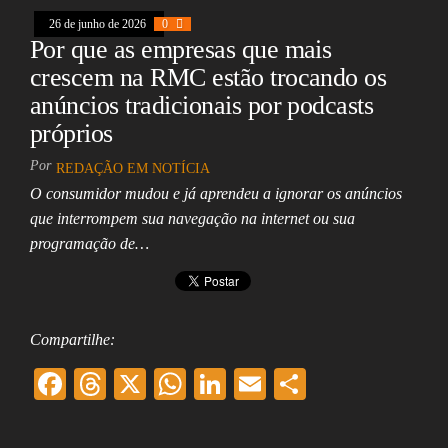
26 de junho de 2026
0
Por que as empresas que mais
crescem na RMC estão trocando os
anúncios tradicionais por podcasts
próprios
Por
REDAÇÃO EM NOTÍCIA
O consumidor mudou e já aprendeu a ignorar os anúncios
que interrompem sua navegação na internet ou sua
programação de…
Compartilhe:
F
T
X
W
Li
E
Sh
ac
hr
ha
nk
m
ar
eb
ea
ts
ed
ai
e