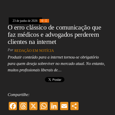
oo
ds
A
In
l
k
pp
23 de junho de 2026
0
O erro clássico de comunicação que
faz médicos e advogados perderem
clientes na internet
Por
REDAÇÃO EM NOTÍCIA
Produzir conteúdo para a internet tornou-se obrigatório
para quem deseja sobreviver no mercado atual. No entanto,
muitos profissionais liberais de…
Compartilhe:
F
T
X
W
Li
E
Sh
ac
hr
ha
nk
m
ar