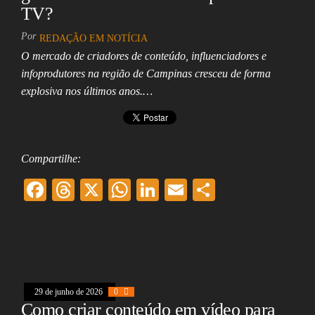
TV?
Assembleia
Legislativa,
Senado, São Paulo,
Por
REDAÇÃO EM NOTÍCIA
Rio de Janeiro,
O mercado de criadores de conteúdo, influenciadores e
Brasília, Nordeste,
infoprodutores na região de Campinas cresceu de forma
Norte, Centro-
Oeste, Sul, Sudeste,
explosiva nos últimos anos.…
Gastronomia,
Vinhos, Bebidas,
Cervejas, Comida,
Receitas, Chef, RH,
Emprego,
Compartilhe:
Empreendedorismo,
Negócios,
F
T
X
W
Li
E
Sh
Oportunidades,
ac
hr
ha
nk
m
ar
eb
ea
ts
ed
ai
e
oo
ds
A
In
l
k
pp
29 de junho de 2026
0
Como criar conteúdo em vídeo para