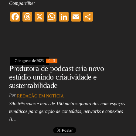
Compartilhe:
F
T
X
W
Li
E
Sh
ac
hr
ha
nk
m
ar
eb
ea
ts
ed
ai
e
oo
ds
A
In
l
k
pp
7 de agosto de 2023
0
Produtora de podcast cria novo
estúdio unindo criatividade e
sustentabilidade
Por
REDAÇÃO EM NOTÍCIA
São três salas e mais de 150 metros quadrados com espaços
temáticos para geração de conteúdos, networks e conexões
A…