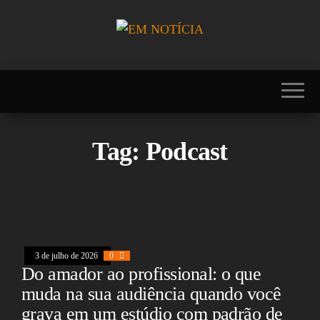
Skip
to
the
Portal EM
EM
content
NOTÍCIA, notícias
NOTÍCIA
sobre Brasil,
Mercosul, EUA,
USA, Américas,
Europa, Ásia,
África, Oriente
Tag:
Podcast
Médio, Oceania,
Viagens, Turismo,
Viagens e Turismo,
Entretenimento,
Lazer, Esportes,
Cultura, Futebol,
Olimpíadas,
Paralimpíadas,
Copa América,
3 de julho de 2026
0
Copa do Mundo,
Do amador ao profissional: o que
Polícia, Notícias
muda na sua audiência quando você
Policiais, Política,
Congresso, Câmara
grava em um estúdio com padrão de
dos Deputados,