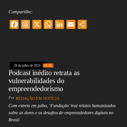
Compartilhe:
F
T
X
W
Li
E
Sh
ac
hr
ha
nk
m
ar
eb
ea
ts
ed
ai
e
oo
ds
A
In
l
k
pp
26 de julho de 2021
0
Podcast inédito retrata as
vulnerabilidades do
empreendedorismo
Por
REDAÇÃO EM NOTÍCIA
Com estreia em julho, ‘Fundação’ traz relatos humanizados
sobre as dores e os desafios de empreendedores digitais no
Brasil