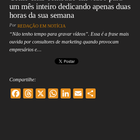
um mês inteiro dedicando apenas duas
horas da sua semana
Por
REDAÇÃO EM NOTÍCIA
“Não tenho tempo para gravar vídeos”. Essa é a frase mais
ouvida por consultores de marketing quando provocam
empresários e…
Compartilhe:
F
T
X
W
Li
E
Sh
ac
hr
ha
nk
m
ar
eb
ea
ts
ed
ai
e
oo
ds
A
In
l
k
pp