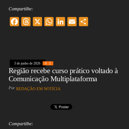
Compartilhe:
F
T
X
W
Li
E
Sh
ac
hr
ha
nk
m
ar
eb
ea
ts
ed
ai
e
oo
ds
A
In
l
k
pp
3 de junho de 2026
0
Região recebe curso prático voltado à
Comunicação Multiplataforma
Por
REDAÇÃO EM NOTÍCIA
Compartilhe: