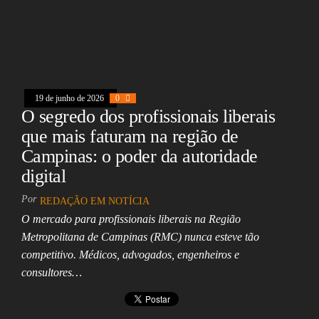
eb
ea
ts
ed
ai
e
oo
ds
A
In
l
k
pp
19 de junho de 2026
0
O segredo dos profissionais liberais
que mais faturam na região de
Campinas: o poder da autoridade
digital
Por
REDAÇÃO EM NOTÍCIA
O mercado para profissionais liberais na Região
Metropolitana de Campinas (RMC) nunca esteve tão
competitivo. Médicos, advogados, engenheiros e
consultores…