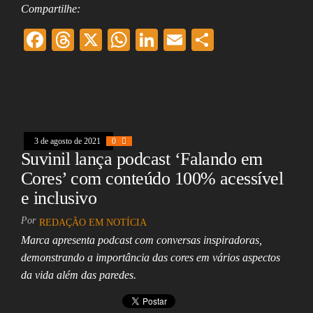
Compartilhe:
F
T
X
W
Li
E
Sh
ac
hr
ha
nk
m
ar
eb
ea
ts
ed
ai
e
oo
ds
A
In
l
k
pp
3 de agosto de 2021
0
Suvinil lança podcast ‘Falando em
Cores’ com conteúdo 100% acessível
e inclusivo
Por
REDAÇÃO EM NOTÍCIA
Marca apresenta podcast com conversas inspiradoras,
demonstrando a importância das cores em vários aspectos
da vida além das paredes.