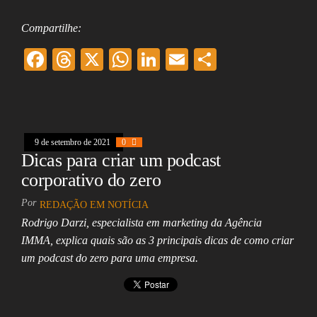
Compartilhe:
F
T
X
W
Li
E
Sh
ac
hr
ha
nk
m
ar
eb
ea
ts
ed
ai
e
oo
ds
A
In
l
9 de setembro de 2021
k
0
pp
Dicas para criar um podcast
corporativo do zero
Por
REDAÇÃO EM NOTÍCIA
Rodrigo Darzi, especialista em marketing da Agência
IMMA, explica quais são as 3 principais dicas de como criar
um podcast do zero para uma empresa.