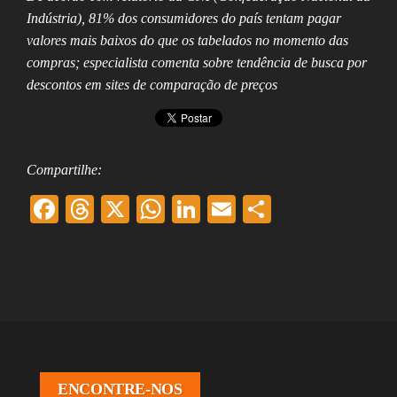
Assembleia
Indústria), 81% dos consumidores do país tentam pagar
Legislativa,
valores mais baixos do que os tabelados no momento das
Senado, São Paulo,
Rio de Janeiro,
compras; especialista comenta sobre tendência de busca por
Brasília, Nordeste,
descontos em sites de comparação de preços
Norte, Centro-
Oeste, Sul, Sudeste,
Gastronomia,
Vinhos, Bebidas,
Cervejas, Comida,
Compartilhe:
Receitas, Chef, RH,
Emprego,
F
T
X
W
Li
E
Sh
Empreendedorismo,
Negócios,
ac
hr
ha
nk
m
ar
Oportunidades,
eb
ea
ts
ed
ai
e
oo
ds
A
In
l
k
pp
ENCONTRE-NOS