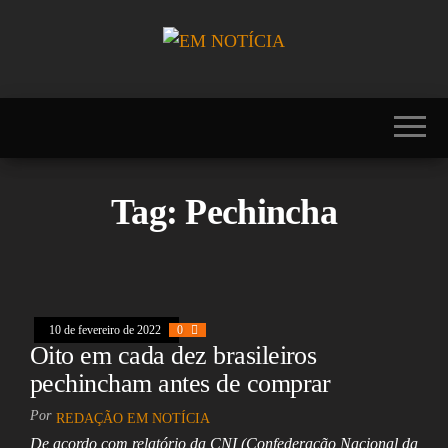
Skip
to
the
Portal EM
EM
content
NOTÍCIA, notícias
NOTÍCIA
sobre Brasil,
Mercosul, EUA,
USA, Américas,
Europa, Ásia,
África, Oriente
Tag:
Pechincha
Médio, Oceania,
Viagens, Turismo,
Viagens e Turismo,
Entretenimento,
Lazer, Esportes,
Cultura, Futebol,
Olimpíadas,
10 de fevereiro de 2022
0
Paralimpíadas,
Oito em cada dez brasileiros
Copa América,
Copa do Mundo,
pechincham antes de comprar
Polícia, Notícias
Policiais, Política,
Por
REDAÇÃO EM NOTÍCIA
Congresso, Câmara
De acordo com relatório da CNI (Confederação Nacional da
dos Deputados,