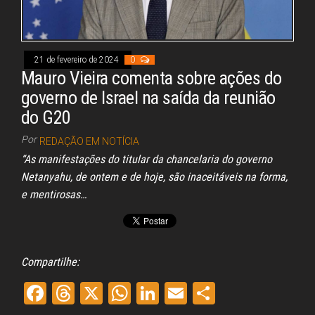
Congresso, Câmara
dos Deputados,
Assembleia
Legislativa,
Senado, São Paulo,
21 de fevereiro de 2024
0
Rio de Janeiro,
Mauro Vieira comenta sobre ações do
Brasília, Nordeste,
Norte, Centro-
governo de Israel na saída da reunião
Oeste, Sul, Sudeste,
do G20
Gastronomia,
Vinhos, Bebidas,
Por
REDAÇÃO EM NOTÍCIA
Cervejas, Comida,
Receitas, Chef, RH,
“As manifestações do titular da chancelaria do governo
Emprego,
Netanyahu, de ontem e de hoje, são inaceitáveis na forma,
Empreendedorismo,
Negócios,
e mentirosas…
Oportunidades,
Compartilhe:
Fa
Th
X
W
Li
E
Sh