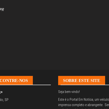
Congresso, Câmara
dos Deputados,
 PR
Assembleia
Legislativa,
Senado, São Paulo,
Rio de Janeiro,
Brasília, Nordeste,
Norte, Centro-
Oeste, Sul, Sudeste,
Gastronomia,
Vinhos, Bebidas,
Cervejas, Comida,
Receitas, Chef, RH,
Emprego,
Empreendedorismo,
Negócios,
Oportunidades,
CONTRE-NOS
SOBRE ESTE SITE
Seja bem-vindo!
ço
Este é o Portal Em Notícia, um veícul
lo, SP
imprensa completo e abrangente. Se