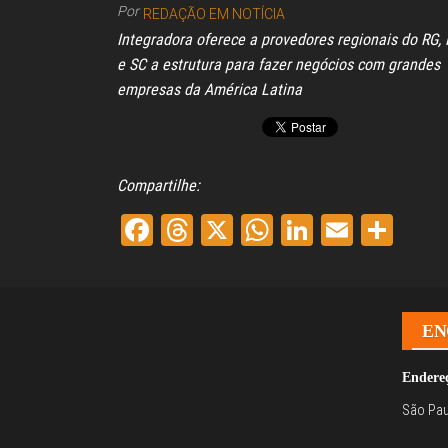
Por
REDAÇÃO EM NOTÍCIA
Integradora oferece a provedores regionais do RG,
e SC a estrutura para fazer negócios com grandes
empresas da América Latina
Compartilhe:
Fa
Th
X
W
Li
E
Sh
ce
re
ha
nk
m
ar
bo
ad
ts
ed
ail
e
ok
s
A
In
EN
pp
Endere
São Pau