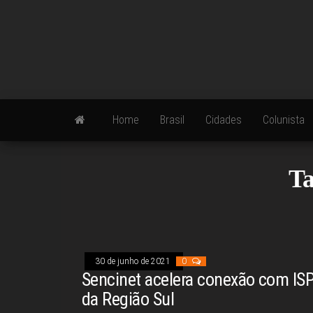
Skip
to
the
content
Home
Brasil
Cidades
Colunista
T
30 de junho de 2021
0
Sencinet acelera conexão com IS
da Região Sul