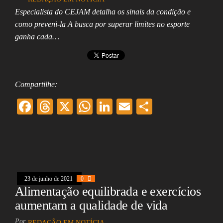
Assembleia
Especialista do CEJAM detalha os sinais da condição e
Legislativa,
como preveni-la A busca por superar limites no esporte
Senado, São Paulo,
Rio de Janeiro,
ganha cada…
Brasília, Nordeste,
Norte, Centro-
Oeste, Sul, Sudeste,
Gastronomia,
Vinhos, Bebidas,
Compartilhe:
Cervejas, Comida,
Receitas, Chef, RH,
F
T
X
W
Li
E
Sh
Emprego,
Empreendedorismo,
ac
hr
ha
nk
m
ar
Negócios,
Oportunidades,
eb
ea
ts
ed
ai
e
oo
ds
A
In
l
k
pp
23 de junho de 2021
0
Alimentação equilibrada e exercícios
aumentam a qualidade de vida
Por
REDAÇÃO EM NOTÍCIA