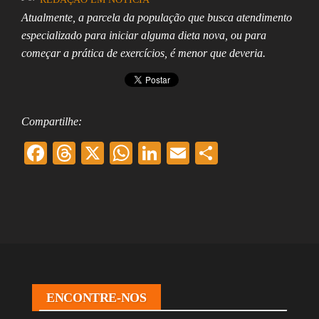
Atualmente, a parcela da população que busca atendimento
especializado para iniciar alguma dieta nova, ou para
começar a prática de exercícios, é menor que deveria.
Compartilhe:
F
T
X
W
Li
E
Sh
ac
hr
ha
nk
m
ar
eb
ea
ts
ed
ai
e
oo
ds
A
In
l
k
pp
ENCONTRE-NOS