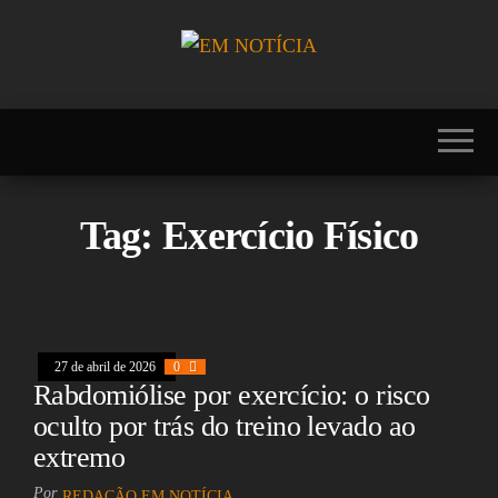
Skip
to
the
Portal EM
EM
content
NOTÍCIA, notícias
NOTÍCIA
sobre Brasil,
Mercosul, EUA,
USA, Américas,
Europa, Ásia,
África, Oriente
Tag:
Exercício Físico
Médio, Oceania,
Viagens, Turismo,
Viagens e Turismo,
Entretenimento,
Lazer, Esportes,
Cultura, Futebol,
Olimpíadas,
27 de abril de 2026
0
Paralimpíadas,
Rabdomiólise por exercício: o risco
Copa América,
Copa do Mundo,
oculto por trás do treino levado ao
Polícia, Notícias
extremo
Policiais, Política,
Congresso, Câmara
Por
dos Deputados,
REDAÇÃO EM NOTÍCIA