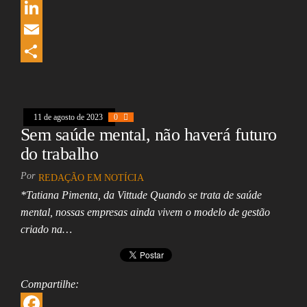
e
r
W
b
e
h
L
o
a
a
i
E
o
d
t
n
m
S
k
s
s
k
a
h
A
e
i
a
11 de agosto de 2023
0
Sem saúde mental, não haverá futuro
p
d
l
r
do trabalho
p
I
e
Por
REDAÇÃO EM NOTÍCIA
n
*Tatiana Pimenta, da Vittude Quando se trata de saúde
mental, nossas empresas ainda vivem o modelo de gestão
criado na…
Compartilhe: