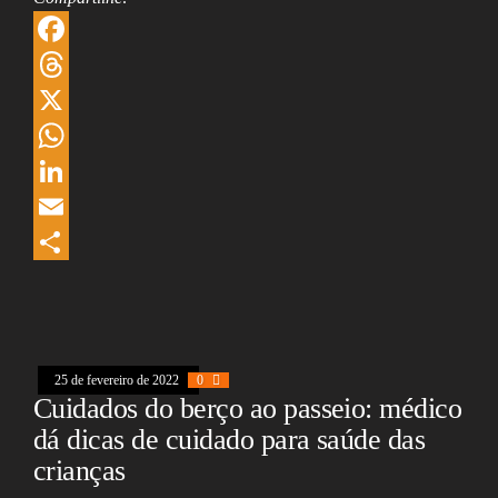
F
a
T
c
h
X
e
r
W
b
e
h
L
o
a
a
i
E
o
d
t
n
m
S
k
s
s
k
a
h
A
e
i
a
25 de fevereiro de 2022
0
p
d
l
r
Cuidados do berço ao passeio: médico
p
I
e
dá dicas de cuidado para saúde das
n
crianças