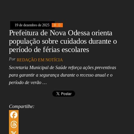
k
s
s
k
a
h
A
e
i
a
19 de dezembro de 2025
0
p
d
l
r
Prefeitura de Nova Odessa orienta
p
I
e
população sobre cuidados durante o
n
período de férias escolares
Por
REDAÇÃO EM NOTÍCIA
Secretaria Municipal de Saúde reforça ações preventivas
para garantir a segurança durante o recesso anual e o
período de verão …
Compartilhe:
F
a
T