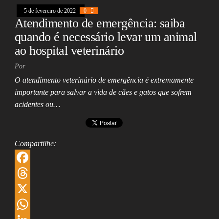
5 de fevereiro de 2022
0
p
d
l
r
Atendimento de emergência: saiba
p
I
e
quando é necessário levar um animal
n
ao hospital veterinário
Por
O atendimento veterinário de emergência é extremamente
importante para salvar a vida de cães e gatos que sofrem
acidentes ou…
Compartilhe:
F
a
T
c
h
X