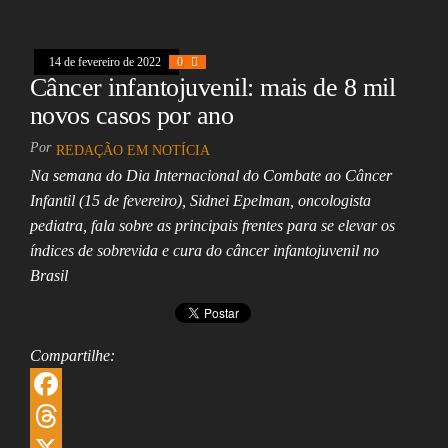
k
s
s
k
a
h
A
e
i
a
14 de fevereiro de 2022
0
p
d
l
r
Câncer infantojuvenil: mais de 8 mil
p
I
e
novos casos por ano
n
Por
REDAÇÃO EM NOTÍCIA
Na semana do Dia Internacional do Combate ao Câncer
Infantil (15 de fevereiro), Sidnei Epelman, oncologista
pediatra, fala sobre as principais frentes para se elevar os
índices de sobrevida e cura do câncer infantojuvenil no
Brasil
Compartilhe:
F
a
T