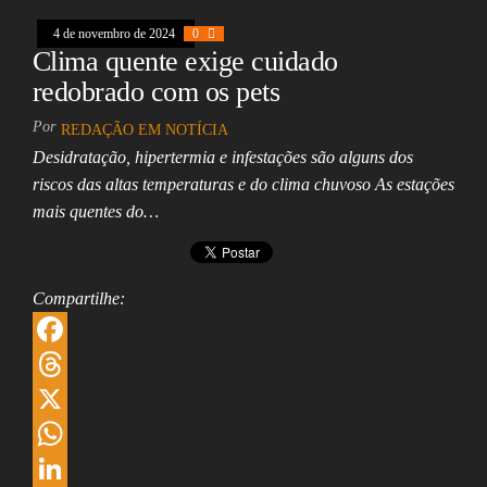
A
e
i
a
4 de novembro de 2024
0
p
d
l
r
Clima quente exige cuidado
p
I
e
redobrado com os pets
n
Por
REDAÇÃO EM NOTÍCIA
Desidratação, hipertermia e infestações são alguns dos
riscos das altas temperaturas e do clima chuvoso As estações
mais quentes do…
Compartilhe:
F
a
T
c
h
X
e
r
W