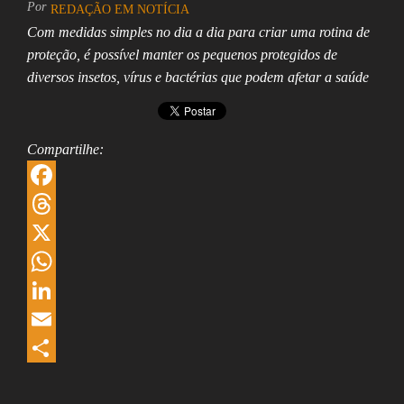
Por
REDAÇÃO EM NOTÍCIA
Com medidas simples no dia a dia para criar uma rotina de
proteção, é possível manter os pequenos protegidos de
diversos insetos, vírus e bactérias que podem afetar a saúde
Compartilhe:
F
a
T
c
h
X
e
r
W
b
e
h
L
o
a
a
i
E
o
d
t
n
m
S