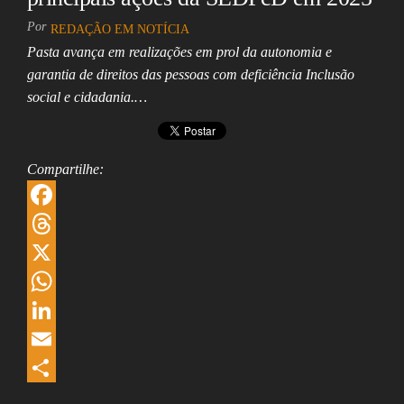
Por
REDAÇÃO EM NOTÍCIA
Pasta avança em realizações em prol da autonomia e
garantia de direitos das pessoas com deficiência Inclusão
social e cidadania.…
Compartilhe:
F
a
T
c
h
X
e
r
W
b
e
h
L
o
a
a
i
E
o
d
t
n
m
S