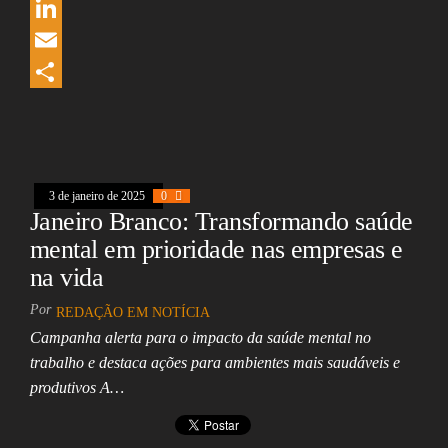
e
r
W
b
e
h
L
o
a
a
i
E
o
d
t
n
m
S
k
s
s
k
a
h
A
e
i
a
3 de janeiro de 2025
0
p
d
l
r
Janeiro Branco: Transformando saúde
p
I
e
mental em prioridade nas empresas e
n
na vida
Por
REDAÇÃO EM NOTÍCIA
Campanha alerta para o impacto da saúde mental no
trabalho e destaca ações para ambientes mais saudáveis e
produtivos A…