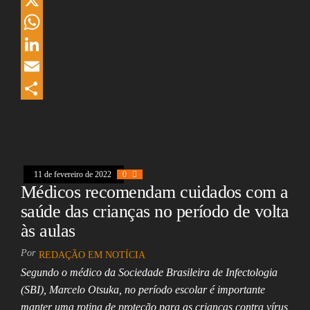
c
h
X
e
r
W
b
e
h
L
o
a
a
i
E
o
d
t
n
m
S
k
s
s
k
a
h
A
e
i
a
11 de fevereiro de 2022
0
p
d
l
r
Médicos recomendam cuidados com a
p
I
e
saúde das crianças no período de volta
n
às aulas
Por
REDAÇÃO EM NOTÍCIA
Segundo o médico da Sociedade Brasileira de Infectologia
(SBI), Marcelo Otsuka, no período escolar é importante
manter uma rotina de proteção para as crianças contra vírus