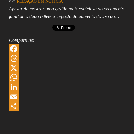
Por
REDAÇÃO EM NOTÍCIA
Apesar de mostrar uma gestão mais cautelosa do orçamento
familiar, o dado reflete o impacto do aumento do uso do…
Compartilhe:
F
a
T
c
h
X
e
r
W
b
e
h
L
o
a
a
i
E
o
d
t
n
m
S
k
s
s
k
a
h