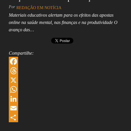
Assembleia
Por
REDAÇÃO EM NOTÍCIA
Legislativa,
Senado, São Paulo,
Materiais educativos alertam para os efeitos das apostas
Rio de Janeiro,
online na saúde mental, nas finanças e na produtividade O
Brasília, Nordeste,
avanço das…
Norte, Centro-
Oeste, Sul, Sudeste,
Gastronomia,
Vinhos, Bebidas,
Cervejas, Comida,
Compartilhe:
Receitas, Chef, RH,
Emprego,
Empreendedorismo,
F
Negócios,
Oportunidades,
a
T
c
h
X
e
r
W
b
e
h
L
o
a
a
i
E
o
d
t
n
m
S