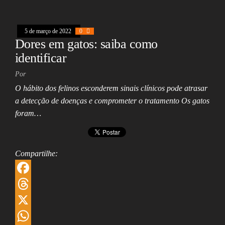
k
s
s
k
a
h
A
e
i
a
5 de março de 2022
0
Dores em gatos: saiba como
p
d
l
r
identificar
p
I
e
Por
n
O hábito dos felinos esconderem sinais clínicos pode atrasar
a detecção de doenças e comprometer o tratamento Os gatos
foram…
Compartilhe:
F
a
T
c
h
X