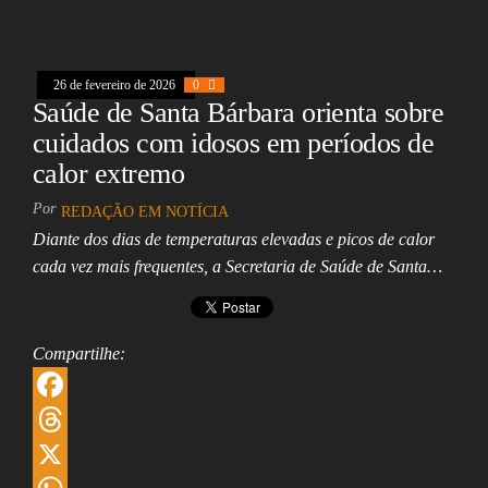
k
s
s
k
a
h
A
e
i
a
26 de fevereiro de 2026
0
p
d
l
r
Saúde de Santa Bárbara orienta sobre
p
I
e
cuidados com idosos em períodos de
n
calor extremo
Por
REDAÇÃO EM NOTÍCIA
Diante dos dias de temperaturas elevadas e picos de calor
cada vez mais frequentes, a Secretaria de Saúde de Santa…
Compartilhe:
F
a
T