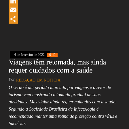
e
r
W
b
e
h
L
o
a
a
i
E
o
d
t
n
m
S
k
s
s
k
a
h
A
e
i
a
4 de fevereiro de 2022
0
p
d
l
r
Viagens têm retomada, mas ainda
p
I
e
requer cuidados com a saúde
n
Por
REDAÇÃO EM NOTÍCIA
O verão é um período marcado por viagens e o setor de
turismo vem mostrando retomada gradual de suas
atividades. Mas viajar ainda requer cuidados com a saúde.
Segundo a Sociedade Brasileira de Infectologia é
recomendado manter uma rotina de proteção contra vírus e
bactérias.