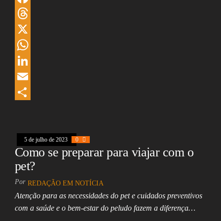
F
a
T
c
h
X
e
r
W
b
e
h
L
o
a
a
i
E
o
d
t
n
m
S
k
s
s
k
a
h
A
e
i
a
5 de julho de 2023
0
Como se preparar para viajar com o
p
d
l
r
pet?
p
I
e
Por
REDAÇÃO EM NOTÍCIA
n
Atenção para as necessidades do pet e cuidados preventivos
com a saúde e o bem-estar do peludo fazem a diferença…