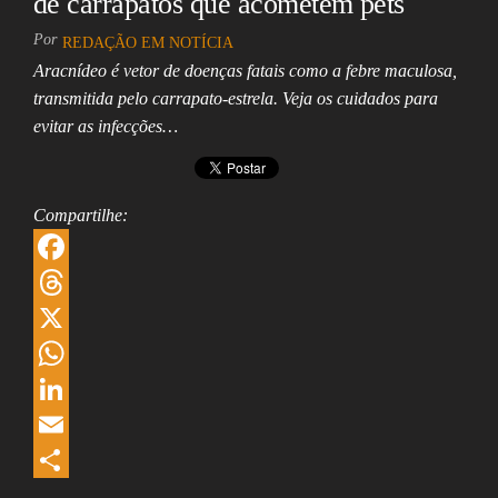
de carrapatos que acometem pets
n
Por
REDAÇÃO EM NOTÍCIA
Aracnídeo é vetor de doenças fatais como a febre maculosa,
transmitida pelo carrapato-estrela. Veja os cuidados para
evitar as infecções…
Compartilhe:
F
a
T
c
h
X
e
r
W
b
e
h
L
o
a
a
i
E
o
d
t
n
m
S