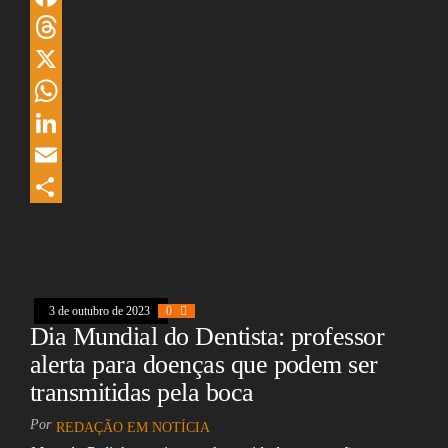
F
a
T
c
h
X
e
r
W
b
e
h
L
o
a
a
i
E
o
d
t
n
m
S
k
s
s
k
a
h
A
e
i
a
3 de outubro de 2023
0
p
d
l
r
Dia Mundial do Dentista: professor
p
I
e
alerta para doenças que podem ser
n
transmitidas pela boca
Por
REDAÇÃO EM NOTÍCIA