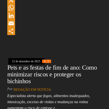
c
h
X
e
r
W
b
e
h
L
o
a
a
i
E
o
d
t
n
m
S
k
s
s
k
a
h
A
e
i
a
12 de dezembro de 2025
0
p
d
l
r
Pets e as festas de fim de ano: Como
p
I
e
minimizar riscos e proteger os
n
bichinhos
Por
REDAÇÃO EM NOTÍCIA
Especialista alerta que fogos, alimentos inadequados,
intoxicação, excesso de visitas e mudanças na rotina
aumentam o risco de estresse e…