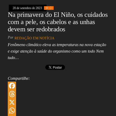
A
e
i
a
20 de setembro de 2023
0
p
d
l
r
Na primavera do El Niño, os cuidados
p
I
e
com a pele, os cabelos e as unhas
n
devem ser redobrados
Por
REDAÇÃO EM NOTÍCIA
Fenômeno climático eleva as temperaturas na nova estação
e exige atenção à saúde do organismo como um todo Nem
tudo…
Compartilhe:
F
a
T
c
h
X