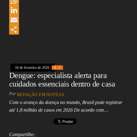
c
h
X
e
r
W
b
e
h
L
o
a
a
i
E
o
d
t
n
m
S
k
s
s
k
a
h
A
e
i
a
16 de fevereiro de 2026
0
p
d
l
r
Dengue: especialista alerta para
p
I
e
cuidados essenciais dentro de casa
n
Por
REDAÇÃO EM NOTÍCIA
Com o avanço da doença no mundo, Brasil pode registrar
até 1,8 milhão de casos em 2026 De acordo com…
Compartilhe: