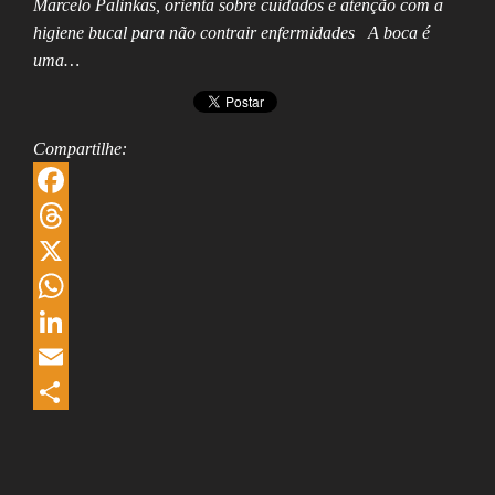
Marcelo Palinkas, orienta sobre cuidados e atenção com a
higiene bucal para não contrair enfermidades A boca é
uma…
Compartilhe:
F
a
T
c
h
X
e
r
W
b
e
h
L
o
a
a
i
E
o
d
t
n
m
S
k
s
s
k
a
h