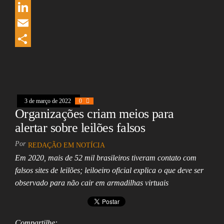
e
r
W
b
e
h
L
o
a
a
i
E
o
d
t
n
m
S
k
s
s
k
a
h
A
e
i
a
3 de março de 2022
0
p
d
l
r
Organizações criam meios para
p
I
e
alertar sobre leilões falsos
n
Por
REDAÇÃO EM NOTÍCIA
Em 2020, mais de 52 mil brasileiros tiveram contato com
falsos sites de leilões; leiloeiro oficial explica o que deve ser
observado para não cair em armadilhas virtuais
Compartilhe: