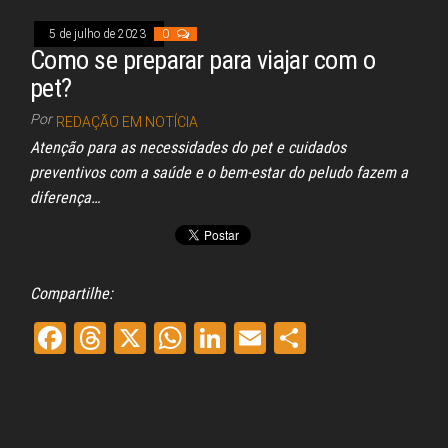
ok
s
A
In
pp
5 de julho de 2023
0
Como se preparar para viajar com o
pet?
Por
REDAÇÃO EM NOTÍCIA
Atenção para as necessidades do pet e cuidados
preventivos com a saúde e o bem-estar do peludo fazem a
diferença…
Compartilhe:
Fa
Th
X
W
Li
E
Sh
ce
re
ha
nk
m
ar
bo
ad
ts
ed
ail
e
ok
s
A
In