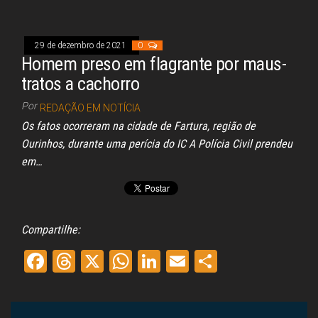
ok
s
A
In
pp
29 de dezembro de 2021
0
Homem preso em flagrante por maus-
tratos a cachorro
Por
REDAÇÃO EM NOTÍCIA
Os fatos ocorreram na cidade de Fartura, região de
Ourinhos, durante uma perícia do IC A Polícia Civil prendeu
em…
Compartilhe:
Fa
Th
X
W
Li
E
Sh
ce
re
ha
nk
m
ar
bo
ad
ts
ed
ail
e