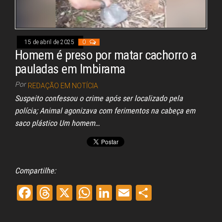
Congresso, Câmara
dos Deputados,
Assembleia
Legislativa,
Senado, São Paulo,
15 de abril de 2025
0
Rio de Janeiro,
Homem é preso por matar cachorro a
Brasília, Nordeste,
Norte, Centro-
pauladas em Imbirama
Oeste, Sul, Sudeste,
Gastronomia,
Por
REDAÇÃO EM NOTÍCIA
Vinhos, Bebidas,
Suspeito confessou o crime após ser localizado pela
Cervejas, Comida,
Receitas, Chef, RH,
polícia; Animal agonizava com ferimentos na cabeça em
Emprego,
saco plástico Um homem…
Empreendedorismo,
Negócios,
Oportunidades,
Compartilhe:
Fa
Th
X
W
Li
E
Sh
ce
re
ha
nk
m
ar