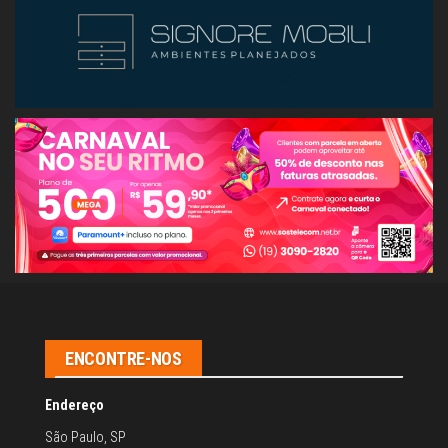
ok
s
A
In
pp
ENCONTRE-NOS
Endereço
São Paulo, SP