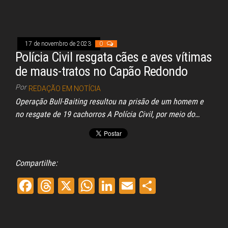
bo
ad
ts
ed
ail
e
ok
s
A
In
pp
17 de novembro de 2023
0
Polícia Civil resgata cães e aves vítimas
de maus-tratos no Capão Redondo
Por
REDAÇÃO EM NOTÍCIA
Operação Bull-Baiting resultou na prisão de um homem e
no resgate de 19 cachorros A Polícia Civil, por meio do…
Compartilhe:
Fa
Th
X
W
Li
E
Sh
ce
re
ha
nk
m
ar
bo
ad
ts
ed
ail
e