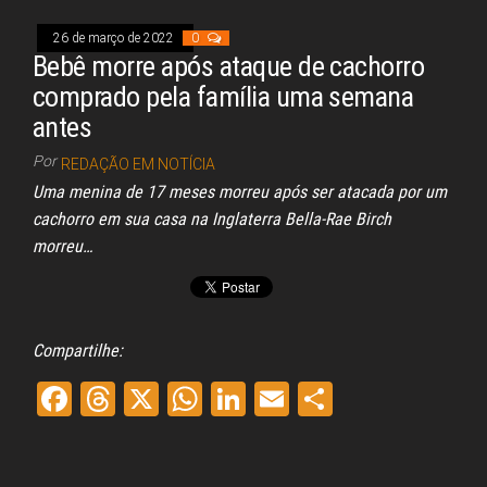
pp
26 de março de 2022
0
Bebê morre após ataque de cachorro
comprado pela família uma semana
antes
Por
REDAÇÃO EM NOTÍCIA
Uma menina de 17 meses morreu após ser atacada por um
cachorro em sua casa na Inglaterra Bella-Rae Birch
morreu…
Compartilhe:
Fa
Th
X
W
Li
E
Sh
ce
re
ha
nk
m
ar
bo
ad
ts
ed
ail
e