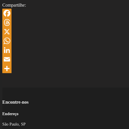
Compartilhe:
Facebook
Threads
X
WhatsApp
LinkedIn
Email
Share
Encontre-nos
Endereço
São Paulo, SP