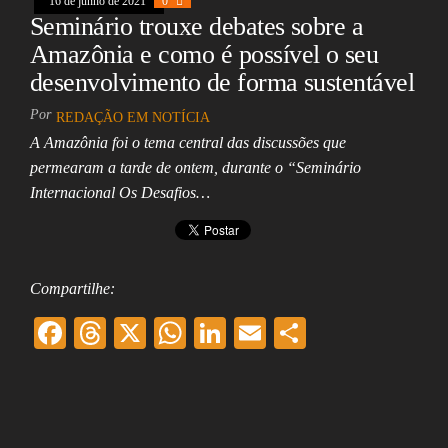
16 de junho de 2021
0
Seminário trouxe debates sobre a
Amazônia e como é possível o seu
desenvolvimento de forma sustentável
Por
REDAÇÃO EM NOTÍCIA
A Amazônia foi o tema central das discussões que
permearam a tarde de ontem, durante o “Seminário
Internacional Os Desafios…
Compartilhe:
F
T
X
W
Li
E
Sh
ac
hr
ha
nk
m
ar
eb
ea
ts
ed
ai
e
oo
ds
A
In
l