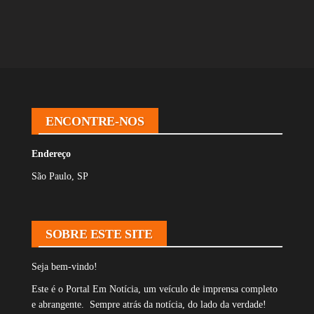
ac
hr
ha
nk
m
ar
eb
ea
ts
ed
ai
e
oo
ds
A
In
l
k
pp
ENCONTRE-NOS
Endereço
São Paulo, SP
SOBRE ESTE SITE
Seja bem-vindo!
Este é o Portal Em Notícia, um veículo de imprensa completo
e abrangente. Sempre atrás da notícia, do lado da verdade!