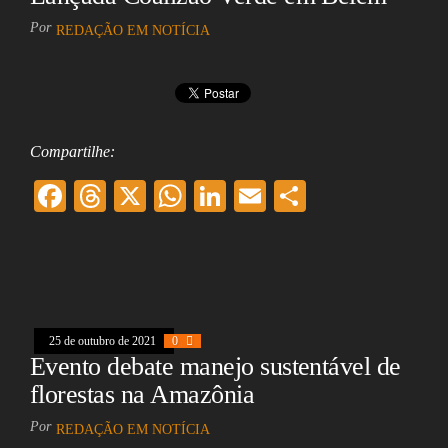
Por
REDAÇÃO EM NOTÍCIA
Compartilhe:
F
T
X
W
Li
E
Sh
ac
hr
ha
nk
m
ar
eb
ea
ts
ed
ai
e
oo
ds
A
In
l
k
pp
25 de outubro de 2021
0
Evento debate manejo sustentável de
florestas na Amazônia
Por
REDAÇÃO EM NOTÍCIA