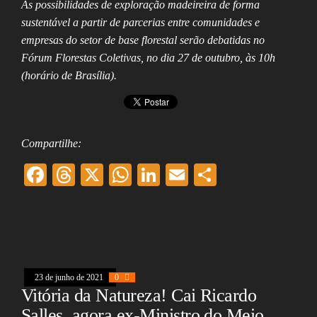
As possibilidades de exploração madeireira de forma
sustentável a partir de parcerias entre comunidades e
empresas do setor de base florestal serão debatidas no
Fórum Florestas Coletivas, no dia 27 de outubro, às 10h
(horário de Brasília).
Compartilhe:
F
T
X
W
Li
E
Sh
ac
hr
ha
nk
m
ar
eb
ea
ts
ed
ai
e
oo
ds
A
In
l
k
pp
23 de junho de 2021
0
Vitória da Natureza! Cai Ricardo
Salles, agora ex-Ministro do Meio