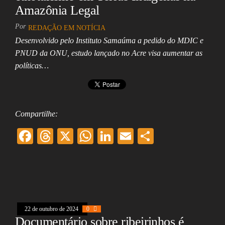
Amazônia Legal
Por
REDAÇÃO EM NOTÍCIA
Desenvolvido pelo Instituto Samaúma a pedido do MDIC e
PNUD da ONU, estudo lançado no Acre visa aumentar as
políticas…
Compartilhe:
F
T
X
W
Li
E
Sh
ac
hr
ha
nk
m
ar
eb
ea
ts
ed
ai
e
oo
ds
A
In
l
k
pp
22 de outubro de 2024
0
Documentário sobre ribeirinhos é