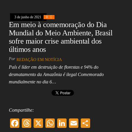
k
pp
3 de junho de 2021
0
Em meio à comemoração do Dia
Mundial do Meio Ambiente, Brasil
sofre maior crise ambiental dos
últimos anos
Por
REDAÇÃO EM NOTÍCIA
País é líder em destruição de florestas e 94% do
desmatamento da Amazônia é ilegal Comemorado
mundialmente no dia 6…
Compartilhe:
F
T
X
W
Li
E
Sh