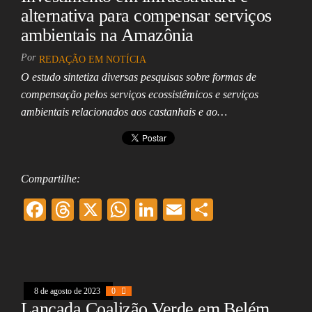
alternativa para compensar serviços
ambientais na Amazônia
Por
REDAÇÃO EM NOTÍCIA
O estudo sintetiza diversas pesquisas sobre formas de
compensação pelos serviços ecossistêmicos e serviços
ambientais relacionados aos castanhais e ao…
Compartilhe:
F
T
X
W
Li
E
Sh
ac
hr
ha
nk
m
ar
eb
ea
ts
ed
ai
e
oo
ds
A
In
l
8 de agosto de 2023
k
0
pp
Lançada Coalizão Verde em Belém