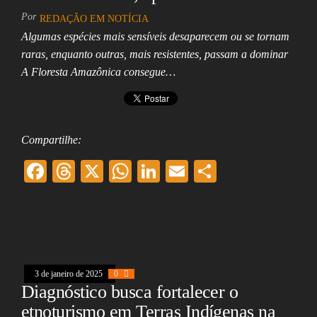
Assembleia
Por
REDAÇÃO EM NOTÍCIA
Legislativa,
Senado, São Paulo,
Algumas espécies mais sensíveis desaparecem ou se tornam
Rio de Janeiro,
raras, enquanto outras, mais resistentes, passam a dominar
Brasília, Nordeste,
A Floresta Amazônica consegue…
Norte, Centro-
Oeste, Sul, Sudeste,
Gastronomia,
Vinhos, Bebidas,
Cervejas, Comida,
Receitas, Chef, RH,
Compartilhe:
Emprego,
Empreendedorismo,
F
T
X
W
Li
E
Sh
Negócios,
ac
hr
ha
nk
m
ar
Oportunidades,
eb
ea
ts
ed
ai
e
oo
ds
A
In
l
k
pp
3 de janeiro de 2025
0
Diagnóstico busca fortalecer o
etnoturismo em Terras Indígenas na