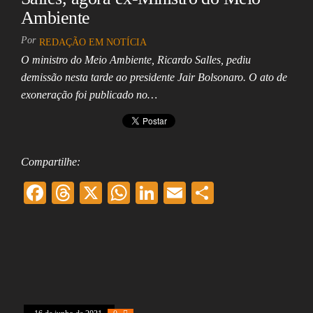
Ambiente
Por
REDAÇÃO EM NOTÍCIA
O ministro do Meio Ambiente, Ricardo Salles, pediu
demissão nesta tarde ao presidente Jair Bolsonaro. O ato de
exoneração foi publicado no…
Compartilhe:
F
T
X
W
Li
E
Sh
ac
hr
ha
nk
m
ar
eb
ea
ts
ed
ai
e
oo
ds
A
In
l
k
pp