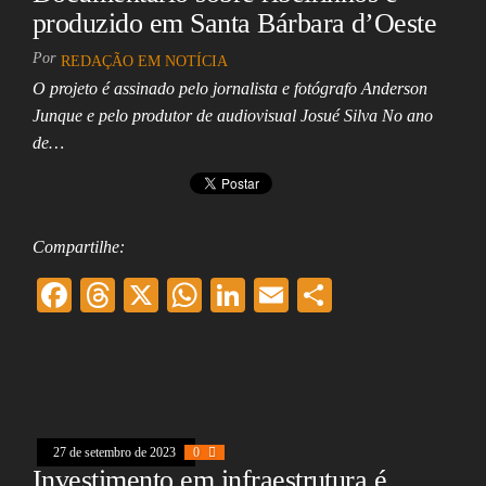
produzido em Santa Bárbara d’Oeste
Por
REDAÇÃO EM NOTÍCIA
O projeto é assinado pelo jornalista e fotógrafo Anderson
Junque e pelo produtor de audiovisual Josué Silva No ano
de…
Compartilhe:
F
T
X
W
Li
E
Sh
ac
hr
ha
nk
m
ar
eb
ea
ts
ed
ai
e
oo
ds
A
In
l
k
pp
27 de setembro de 2023
0
Investimento em infraestrutura é