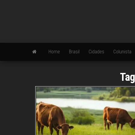
Skip
to
the
content
Home
Brasil
Cidades
Colunista
Ta