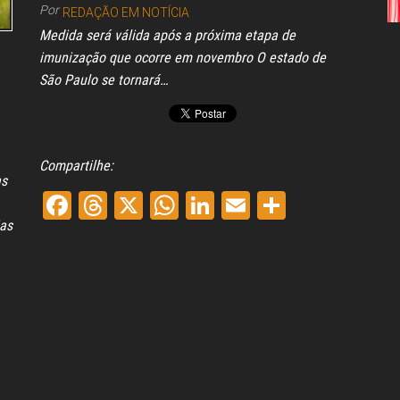
Congresso, Câmara
Por
REDAÇÃO EM NOTÍCIA
dos Deputados,
Medida será válida após a próxima etapa de
Assembleia
Legislativa,
imunização que ocorre em novembro O estado de
Senado, São Paulo,
São Paulo se tornará…
Rio de Janeiro,
Brasília, Nordeste,
Norte, Centro-
Oeste, Sul, Sudeste,
Gastronomia,
Compartilhe:
Vinhos, Bebidas,
as
Cervejas, Comida,
Fa
Th
X
W
Li
E
Sh
Receitas, Chef, RH,
Emprego,
ias
ce
re
ha
nk
m
ar
Empreendedorismo,
Negócios,
bo
ad
ts
ed
ail
e
Oportunidades,
ok
s
A
In
pp