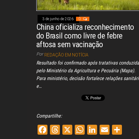
3 de junho de 2026
0
China oficializa reconhecimento
do Brasil como livre de febre
aftosa sem vacinação
Por
REDAÇÃO EM NOTÍCIA
Resultado foi confirmado após tratativas conduzid
pelo Ministério da Agricultura e Pecuária (Mapa).
Para ministério, decisão fortalece relações sanitár
e…
Compartilhe:
Fa
Th
X
W
Li
E
Sh