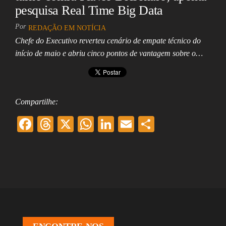
pesquisa Real Time Big Data
Por
REDAÇÃO EM NOTÍCIA
Chefe do Executivo reverteu cenário de empate técnico do
início de maio e abriu cinco pontos de vantagem sobre o…
Compartilhe:
F
T
X
W
Li
E
Sh
ac
hr
ha
nk
m
ar
eb
ea
ts
ed
ai
e
oo
ds
A
In
l
k
pp