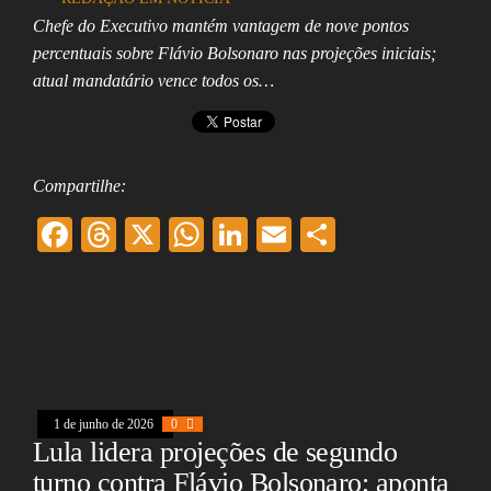
Assembleia
Chefe do Executivo mantém vantagem de nove pontos
Legislativa,
percentuais sobre Flávio Bolsonaro nas projeções iniciais;
Senado, São Paulo,
Rio de Janeiro,
atual mandatário vence todos os…
Brasília, Nordeste,
Norte, Centro-
Oeste, Sul, Sudeste,
Gastronomia,
Vinhos, Bebidas,
Compartilhe:
Cervejas, Comida,
Receitas, Chef, RH,
F
T
X
W
Li
E
Sh
Emprego,
Empreendedorismo,
ac
hr
ha
nk
m
ar
Negócios,
Oportunidades,
eb
ea
ts
ed
ai
e
oo
ds
A
In
l
k
pp
1 de junho de 2026
0
Lula lidera projeções de segundo
turno contra Flávio Bolsonaro; aponta