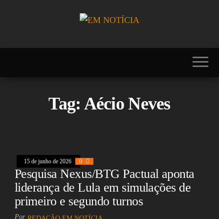
Skip
to
the
Portal EM
EM
content
NOTÍCIA, notícias
NOTÍCIA
sobre Brasil,
Mercosul, EUA,
USA, Américas,
Europa, Ásia,
África, Oriente
Tag:
Aécio Neves
Médio, Oceania,
Viagens, Turismo,
Viagens e Turismo,
Entretenimento,
Lazer, Esportes,
Cultura, Futebol,
Olimpíadas,
15 de junho de 2026
0
Paralimpíadas,
Pesquisa Nexus/BTG Pactual aponta
Copa América,
Copa do Mundo,
liderança de Lula em simulações de
Polícia, Notícias
primeiro e segundo turnos
Policiais, Política,
Congresso, Câmara
Por
dos Deputados,
REDAÇÃO EM NOTÍCIA