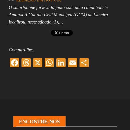
REDAÇÃO EM NOTÍCIA
O smartphone foi levado junto com uma caminhonete
Amarok A Guarda Civil Municipal (GCM) de Limeira
localizou, neste sábado (1),…
Compartilhe:
F
T
X
W
Li
E
Sh
ac
hr
ha
nk
m
ar
eb
ea
ts
ed
ai
e
oo
ds
A
In
l
k
pp
ENCONTRE-NOS