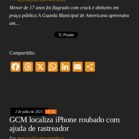
Menor de 17 anos foi flagrado com crack e dinheiro em
praça pública A Guarda Municipal de Americana apreendeu
um…
Compartilhe:
F
T
X
W
Li
E
Sh
ac
hr
ha
nk
m
ar
eb
ea
ts
ed
ai
e
oo
ds
A
In
l
k
pp
2 de julho de 2023
0
GCM localiza iPhone roubado com
ajuda de rastreador
Por