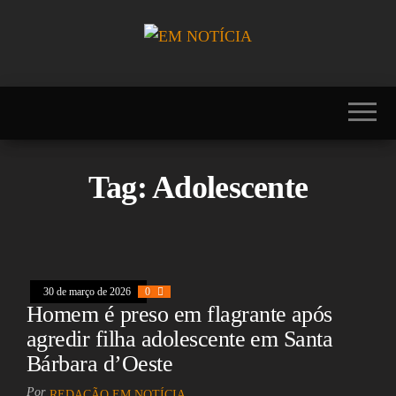
Skip
to
the
Portal EM
EM
content
NOTÍCIA, notícias
NOTÍCIA
sobre Brasil,
Mercosul, EUA,
USA, Américas,
Europa, Ásia,
África, Oriente
Tag:
Adolescente
Médio, Oceania,
Viagens, Turismo,
Viagens e Turismo,
Entretenimento,
Lazer, Esportes,
Cultura, Futebol,
Olimpíadas,
30 de março de 2026
0
Paralimpíadas,
Homem é preso em flagrante após
Copa América,
Copa do Mundo,
agredir filha adolescente em Santa
Polícia, Notícias
Bárbara d’Oeste
Policiais, Política,
Congresso, Câmara
Por
dos Deputados,
REDAÇÃO EM NOTÍCIA