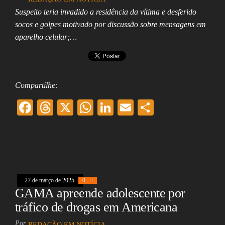
Assembleia
Suspeito teria invadido a residência da vítima e desferido
Legislativa,
socos e golpes motivado por discussão sobre mensagens em
Senado, São Paulo,
Rio de Janeiro,
aparelho celular;…
Brasília, Nordeste,
Norte, Centro-
Oeste, Sul, Sudeste,
Gastronomia,
Vinhos, Bebidas,
Compartilhe:
Cervejas, Comida,
Receitas, Chef, RH,
F
T
X
W
Li
E
Sh
Emprego,
Empreendedorismo,
ac
hr
ha
nk
m
ar
Negócios,
Oportunidades,
eb
ea
ts
ed
ai
e
oo
ds
A
In
l
k
pp
27 de março de 2025
0
GAMA apreende adolescente por
tráfico de drogas em Americana
Por
REDAÇÃO EM NOTÍCIA