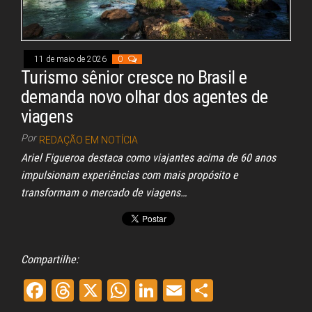
Congresso, Câmara
dos Deputados,
Assembleia
Legislativa,
Senado, São Paulo,
11 de maio de 2026
0
Rio de Janeiro,
Turismo sênior cresce no Brasil e
Brasília, Nordeste,
Norte, Centro-
demanda novo olhar dos agentes de
Oeste, Sul, Sudeste,
viagens
Gastronomia,
Vinhos, Bebidas,
Por
REDAÇÃO EM NOTÍCIA
Cervejas, Comida,
Receitas, Chef, RH,
Ariel Figueroa destaca como viajantes acima de 60 anos
Emprego,
impulsionam experiências com mais propósito e
Empreendedorismo,
Negócios,
transformam o mercado de viagens…
Oportunidades,
Compartilhe:
Fa
Th
X
W
Li
E
Sh