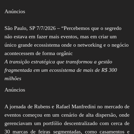
Assembleia
Legislativa,
Anúncios
Senado, São Paulo,
Rio de Janeiro,
Brasília, Nordeste,
São Paulo, SP 7/7/2026 – “Percebemos que o segredo
Norte, Centro-
não estava em fazer mais eventos, mas em criar um
Oeste, Sul, Sudeste,
Gastronomia,
único grande ecossistema onde o networking e o negócio
Vinhos, Bebidas,
acontecessem de forma orgânic
Cervejas, Comida,
Receitas, Chef, RH,
A transição estratégica que transformou a gestão
Emprego,
Empreendedorismo,
fragmentada em um ecossistema de mais de R$ 300
Negócios,
milhões
Oportunidades,
Anúncios
A jornada de Rubens e Rafael Manfredini no mercado de
eventos começou em um cenário de alta dispersão, onde
gerenciavam um portfólio descentralizado com cerca de
30 marcas de feiras segmentadas, como casamentos e