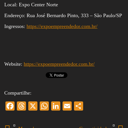
Local: Expo Center Norte
Endereço: Rua José Bernardo Pinto, 333 – São Paulo/SP
Ingressos:
https://expoempreendedor.com.br/
Website:
https://expoempreendedor.com.br/
Compartilhe:
Fa
T
X
W
Li
E
S
ce
hr
ha
nk
m
ha
bo
ea
ts
ed
ail
re