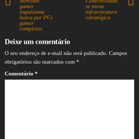
Mercado
Conectividade
ok
ds
A
In
gamer
se torna
impulsiona
infraestrutura
pp
busca por PCs
estratégica
gamer
completos
Deixe um comentário
O seu endereço de e-mail não será publicado.
Campos
obrigatórios são marcados com
*
Comentário
*